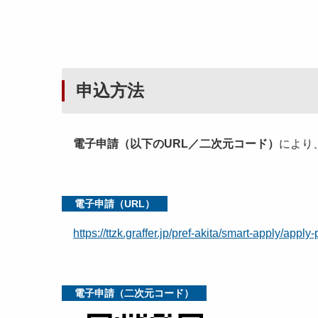
申込方法
電子申請（以下のURL／二次元コード）
により
電子申請（URL）
https://ttzk.graffer.jp/pref-akita/smart-apply/appl
電子申請（二次元コード）