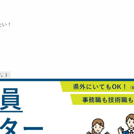
たい！
す。）