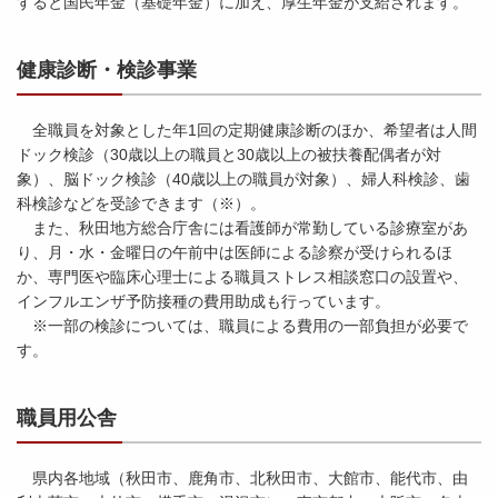
すると国民年金（基礎年金）に加え、厚生年金が支給されます。
健康診断・検診事業
全職員を対象とした年1回の定期健康診断のほか、希望者は人間
ドック検診（30歳以上の職員と30歳以上の被扶養配偶者が対
象）、脳ドック検診（40歳以上の職員が対象）、婦人科検診、歯
科検診などを受診できます（※）。
また、秋田地方総合庁舎には看護師が常勤している診療室があ
り、月・水・金曜日の午前中は医師による診察が受けられるほ
か、専門医や臨床心理士による職員ストレス相談窓口の設置や、
インフルエンザ予防接種の費用助成も行っています。
※一部の検診については、職員による費用の一部負担が必要で
す。
職員用公舎
県内各地域（秋田市、鹿角市、北秋田市、大館市、能代市、由