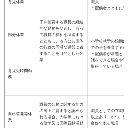
育児休業
職員
＊配偶者とともに育
子を養育する職員の継続
的な勤務を促進し、もっ
部分休業
て職員の福祉を増進する
とともに、地方公共団体
小学校就学の始期に
の行政の円滑な運営に資
での子を養育する職
することを目的とした休
＊配偶者が常態とし
業
話をできる場合や育
取得している場合も
育児短時間勤
務
職員の公務に関する能力
の向上に資すると認めら
職員としての在職期
自己啓発等休
れる場合、大学等におけ
以上あり、かつ、勤
業
る修学又は国際貢献活動
良好である職員