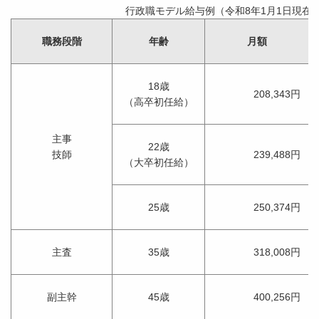
行政職モデル給与例（
令和8年1月1日
現在
職務段階
年齢
月額
18歳
208,343円
（高卒初任給）
主事
22歳
技師
239,488円
（大卒初任給）
25歳
250,374円
主査
35歳
318,008円
副主幹
45歳
400,256円