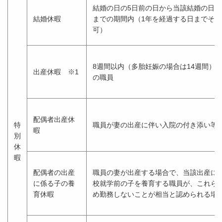
結婚の日の5日前の日から当該結婚の日後
結婚休暇
までの期間内（1年を経過する日までそ
可）
8週間以内（多胎妊娠の場合は14週間）
出産休暇 ※1
の職員
配偶者出産休
特
職員が妻の出産に伴い入院の付き添い等
暇
別
休
暇
配偶者の出産
職員の妻が出産する場合で、当該出産に
に係る子の養
校就学前の子を養育する職員が、これら
育休暇
め勤務しないことが相当と認められる場