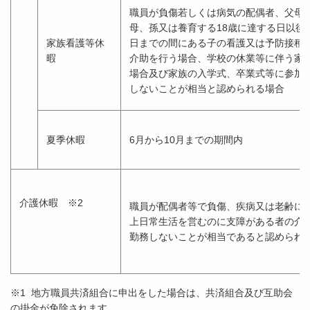
職員が負傷若しくは病気の配偶者、父母
母、孫又は養育する18歳に達する日以後の
家族看護等休
日までの間にある子の看護又は予防接種
暇
介助を行う場合、学校の休業等に伴う家
場合及び家族の入学式、卒業式等に参加
しないことが相当と認められる場合
夏季休暇
6月から10月までの期間内
介護休暇 ※2
職員が配偶者等で負傷、疾病又は老齢に
上日常生活を営むのに支障がある者の介
勤務しないことが相当であると認められ
※1 地方職員共済組合に申出をした場合は、共済組合及び互助会
の掛金が免除されます。