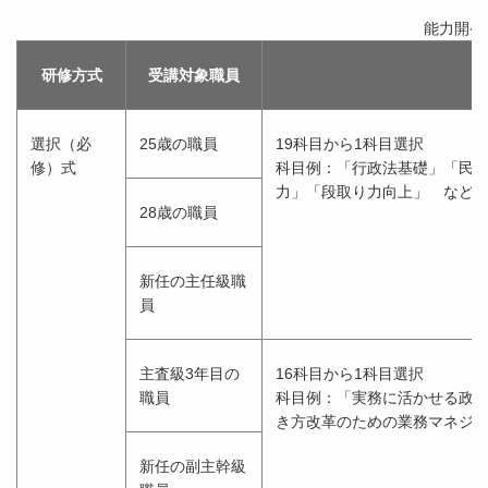
能力開発
研修方式
受講対象職員
選択（必
25歳の職員
19科目から1科目選択
修）式
科目例：「行政法基礎」「民
力」「段取り力向上」 など
28歳の職員
新任の主任級職
員
主査級3年目の
16科目から1科目選択
職員
科目例：「実務に活かせる政
き方改革のための業務マネジ
新任の副主幹級