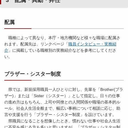
3 配属・異動・昇任
配属
職種によって異なり、本庁・地方機関など様々な職場に配属さ
れます。配属先は、リンクページ「
職員インタビュー・実務紹
介
」に掲載している職種別の実務紹介などを参考にしてくださ
い。
ブラザー・シスター制度
県では、新規採用職員一人ひとりに対し、先輩を「Brother(ブラ
ザー)」または「Sister（シスター）」として指定し、日々の仕事
の進め方はもちろん、上司や同僚との人間関係や職場の基本的ル
ール、社会人生活全般まで、幅広い事柄について相談に応じ、助
言や支援を行う「ブラザー・シスター制度」を設けています。
県職員になることを想像したとき、慣れない仕事や社会人生活
に不安を感じる方も多いと思いますが、「ブラザー・シスター制