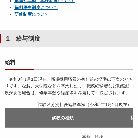
配属や異動、昇任制度
について
福利厚生制度
について
研修制度
について
1 給与制度
給料
令和8年1月1日現在、新規採用職員の初任給の標準は下表のとお
りです。なお、大学院などを卒業したり、職務経験者など勤務経
験がある場合は、修学年数や経歴等を考慮して、決定されます。
試験区分別初任給標準額（令和8年1月1日現在）
試験の種類
初
事務・技術
2