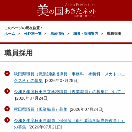
このページの現在位置：
ホーム
分野別一覧
県政情報
職員・採用案内
職員採用
職員採用
秋田県職員（職業訓練指導員 事務科・塗装科・メカトロニ
クス科）の募集
[
2026年07月28日
]
令和８年度秋田県立学校職員（現業職員）の募集について
[
2026年07月24日
]
秋田県職員（現業職員）募集
[
2026年07月24日
]
令和８年度秋田県職員（保健師〔衛生看護学院専任教員〕）
の募集
[
2026年07月21日
]