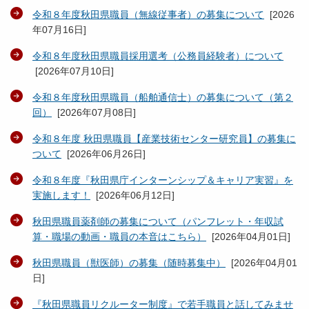
令和８年度秋田県職員（無線従事者）の募集について
[
2026
年07月16日
]
令和８年度秋田県職員採用選考（公務員経験者）について
[
2026年07月10日
]
令和８年度秋田県職員（船舶通信士）の募集について（第２
回）
[
2026年07月08日
]
令和８年度 秋田県職員【産業技術センター研究員】の募集に
ついて
[
2026年06月26日
]
令和８年度『秋田県庁インターンシップ＆キャリア実習』を
実施します！
[
2026年06月12日
]
秋田県職員薬剤師の募集について（パンフレット・年収試
算・職場の動画・職員の本音はこちら）
[
2026年04月01日
]
秋田県職員（獣医師）の募集（随時募集中）
[
2026年04月01
日
]
『秋田県職員リクルーター制度』で若手職員と話してみませ