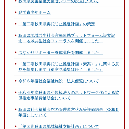
秋田県災害福祉支援センターの設置について
勤労青少年ホーム
「第二期秋田県再犯防止推進計画」の策定
秋田県地域共生社会官民連携プラットフォーム設立記
念 地域共生社会フォーラムを開催しました！
つながりサポーター養成講座を開催しました！
「第二期秋田県再犯防止推進計画（素案）」に関する意
見を募集します（※意見募集は終了しました）
令和６年度社会福祉施設・法人便覧について
令和６年度秋田県小規模法人のネットワーク化による協
働推進事業費補助金について
秋田県社会福祉会館の管理運営状況等評価結果（令和５
年度）について
「第３期秋田県地域福祉支援計画」について