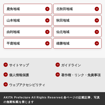
鹿角地域
北秋田地域
山本地域
秋田地域
由利地域
仙北地域
平鹿地域
雄勝地域
サイトマップ
ガイドライン
個人情報保護
著作権・リンク・免責事項
ウェブアクセシビリティ
AKITA Prefecture All Rights Reserved.
各ページの記載記事、写真
の無断転載を禁じます