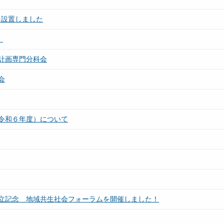
を設置しました
～
計画専門分科会
会
令和６年度）について
立記念 地域共生社会フォーラムを開催しました！