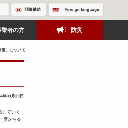
閲覧補助
Foreign language
事業者の方
防災
計画」について
24年03月29日
指していく
年度から令