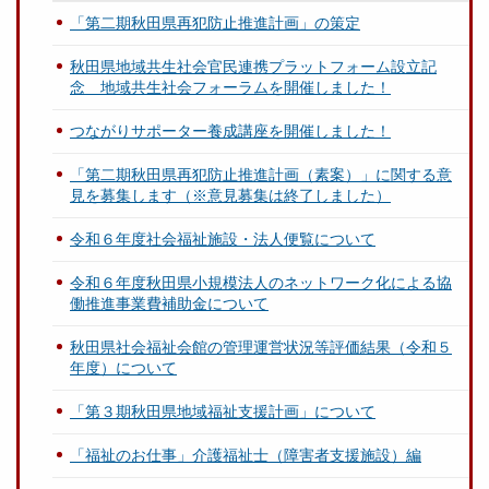
「第二期秋田県再犯防止推進計画」の策定
秋田県地域共生社会官民連携プラットフォーム設立記
念 地域共生社会フォーラムを開催しました！
つながりサポーター養成講座を開催しました！
「第二期秋田県再犯防止推進計画（素案）」に関する意
見を募集します（※意見募集は終了しました）
令和６年度社会福祉施設・法人便覧について
令和６年度秋田県小規模法人のネットワーク化による協
働推進事業費補助金について
秋田県社会福祉会館の管理運営状況等評価結果（令和５
年度）について
「第３期秋田県地域福祉支援計画」について
「福祉のお仕事」介護福祉士（障害者支援施設）編