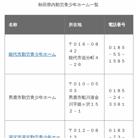
秋田県内勤労青少年ホーム一覧
名称
所在地
電話番号
〒０１６－０８
０１８５
４２
能代市勤労青少年ホーム
－５５－
能代市追分町４
１５８５
－２６
〒０１０－０５
０３
０１８５
男鹿市勤労青少年ホーム
男鹿市船川港金
－２４－
川字姫ヶ沢１５
３３８１
２－１
〒０１２－０８
０１８３
湯沢市湯沢勤労青少年ホー
１３
－７３－