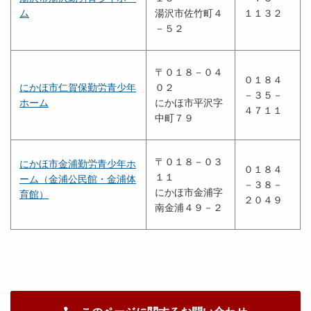
ム
湯沢市佐竹町４
１１３２
－５２
〒０１８－０４
０１８４
にかほ市仁賀保勤労青少年
０２
－３５－
ホーム
にかほ市平沢字
４７１１
中町７９
〒０１８－０３
にかほ市金浦勤労青少年ホ
０１８４
１１
ーム（金浦公民館・金浦体
－３８－
にかほ市金浦字
育館）
２０４９
南金浦４９－２