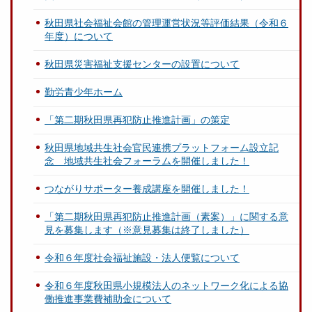
秋田県社会福祉会館の管理運営状況等評価結果（令和６
年度）について
秋田県災害福祉支援センターの設置について
勤労青少年ホーム
「第二期秋田県再犯防止推進計画」の策定
秋田県地域共生社会官民連携プラットフォーム設立記
念 地域共生社会フォーラムを開催しました！
つながりサポーター養成講座を開催しました！
「第二期秋田県再犯防止推進計画（素案）」に関する意
見を募集します（※意見募集は終了しました）
令和６年度社会福祉施設・法人便覧について
令和６年度秋田県小規模法人のネットワーク化による協
働推進事業費補助金について