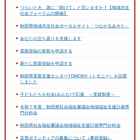
つらいとき、誰に『助けて』と言いますか？【地域共生
社会フォーラムの開催】
秋田県地域共生社会ポータルサイト「つながるあきた」
あなたの立ち直りを支援します
里親登録の更新を申請する
新たに里親登録を申請する
秋田県里親支援センターTOMONY（トモニー）を設置
しました
子どもたちを社会(みんな)で応援 ～里親制度～
令和７年度 秋田県社会福祉審議会地域福祉支援計画専
門分科会
秋田県社会福祉審議会地域福祉支援計画専門分科会
災害ボランティアの募集について（事前登録）