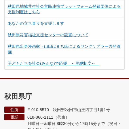
秋田県地域共生社会官民連携プラットフォーム登録団体による
支援制度はこちら
あなたの立ち直りを支援します
秋田県災害福祉支援センターの設置について
秋田県出身漫画家・山田はまち氏によるヤングケアラー啓発漫
画
子どもたちを社会(みんな)で応援 ～里親制度～
秋田県庁
住所
〒010-8570 秋田県秋田市山王四丁目1番1号
電話
018-860-1111（代表）
月曜日～金曜日 8時30分から17時15分まで
（祝日・