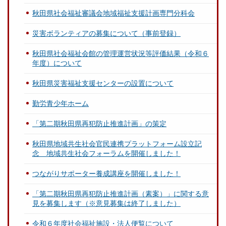
秋田県社会福祉審議会地域福祉支援計画専門分科会
災害ボランティアの募集について（事前登録）
秋田県社会福祉会館の管理運営状況等評価結果（令和６
年度）について
秋田県災害福祉支援センターの設置について
勤労青少年ホーム
「第二期秋田県再犯防止推進計画」の策定
秋田県地域共生社会官民連携プラットフォーム設立記
念 地域共生社会フォーラムを開催しました！
つながりサポーター養成講座を開催しました！
「第二期秋田県再犯防止推進計画（素案）」に関する意
見を募集します（※意見募集は終了しました）
令和６年度社会福祉施設・法人便覧について