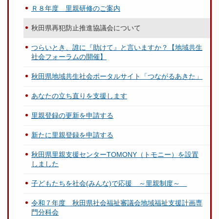
Ｒ８年度 里親研修のご案内
秋田県再犯防止推進協議会について
つらいとき、誰に『助けて』と言いますか？【地域共生
社会フォーラムの開催】
秋田県地域共生社会ポータルサイト「つながるあきた」
あなたの立ち直りを支援します
里親登録の更新を申請する
新たに里親登録を申請する
秋田県里親支援センターTOMONY（トモニー）を設置
しました
子どもたちを社会(みんな)で応援 ～里親制度～
令和７年度 秋田県社会福祉審議会地域福祉支援計画専
門分科会