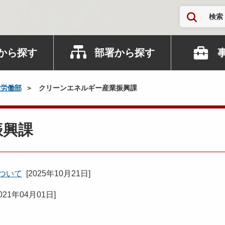
検索
から探す
部署から探す
業労働部
クリーンエネルギー産業振興課
振興課
について
[
2025年10月21日
]
021年04月01日
]