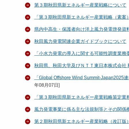
第３期秋田県新エネルギー産業戦略について
「第３期秋田県新エネルギー産業戦略（素案
県内中高生・保護者向け洋上風力発電啓発資
秋田風力発電関連企業ガイドブックについて
「小水力発電の導入に関する可能性調査業務
秋田県、秋田大学及びＮＴＴ東日本株式会社
「Global Offshore Wind Summit
年08月07日
]
「第３期秋田県新エネルギー産業戦略策定業
風力発電事業に係る主な法規制等とその関係
第２期秋田県新エネルギー産業戦略（改訂版