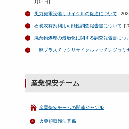
月01日
]
風力発電設備リサイクルの促進について
[
20
石炭灰有効利用可能性調査報告書について
[
2
廃棄物処理の最適化に関する調査報告書につ
「廃プラスチックリサイクルマッチングセミ
産業保安チーム
産業保安チームの関連ジャンル
火薬類取締法関係