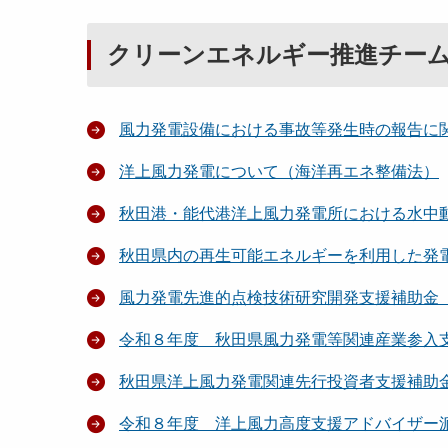
クリーンエネルギー推進チー
風力発電設備における事故等発生時の報告に
洋上風力発電について（海洋再エネ整備法）
秋田港・能代港洋上風力発電所における水中
秋田県内の再生可能エネルギーを利用した発
風力発電先進的点検技術研究開発支援補助金
令和８年度 秋田県風力発電等関連産業参入
秋田県洋上風力発電関連先行投資者支援補助
令和８年度 洋上風力高度支援アドバイザー