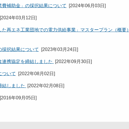
業費補助金」の採択結果について
[
2024年06月03日
]
[
2024年03月12日
]
した再エネ工業団地での電力供給事業」マスタープラン（概要
の採択結果について
[
2023年03月24日
]
は連携協定を締結しました
[
2022年09月30日
]
について
[
2022年08月02日
]
締結しました
[
2022年02月08日
]
[
2016年09月05日
]