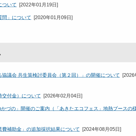
について
[
2022年01月19日
]
質問」について
[
2020年01月09日
]
ム
る協議会 共生策検討委員会（第２回）」の開催について
[
202
時交付金）について
[
2026年02月04日
]
nかづの」開催のご案内（「あきたエコフェス」地熱ブースの
業費補助金」の追加採択結果について
[
2024年08月05日
]