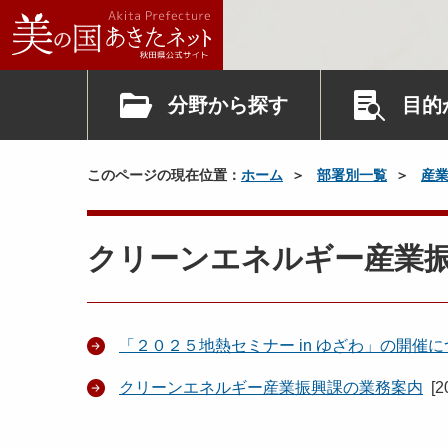
分野から探す
目的
このページの現在位置：
ホーム
部署別一覧
産
クリーンエネルギー産業
「２０２５地熱セミナー in ゆざわ」の開催
クリーンエネルギー産業振興課の業務案内
[
2