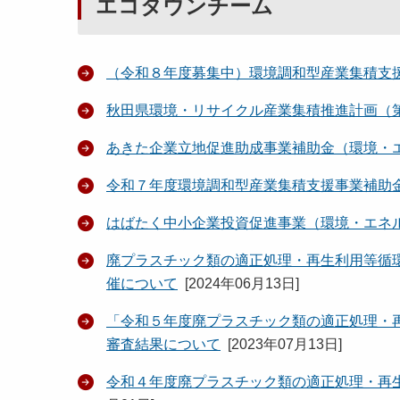
エコタウンチーム
（令和８年度募集中）環境調和型産業集積支
秋田県環境・リサイクル産業集積推進計画（
あきた企業立地促進助成事業補助金（環境・
令和７年度環境調和型産業集積支援事業補助
はばたく中小企業投資促進事業（環境・エネ
廃プラスチック類の適正処理・再生利用等循
催について
[
2024年06月13日
]
「令和５年度廃プラスチック類の適正処理・
審査結果について
[
2023年07月13日
]
令和４年度廃プラスチック類の適正処理・再