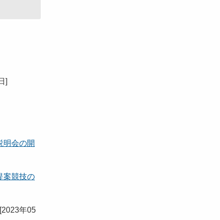
8日
]
説明会の開
提案競技の
[
2023年05