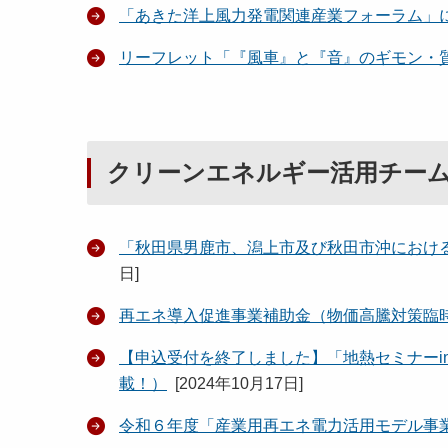
「あきた洋上風力発電関連産業フォーラム」
リーフレット「『風車』と『音』のギモン・
クリーンエネルギー活用チー
「秋田県男鹿市、潟上市及び秋田市沖におけ
日
]
再エネ導入促進事業補助金（物価高騰対策臨
【申込受付を終了しました】「地熱セミナーi
載！）
[
2024年10月17日
]
令和６年度「産業用再エネ電力活用モデル事