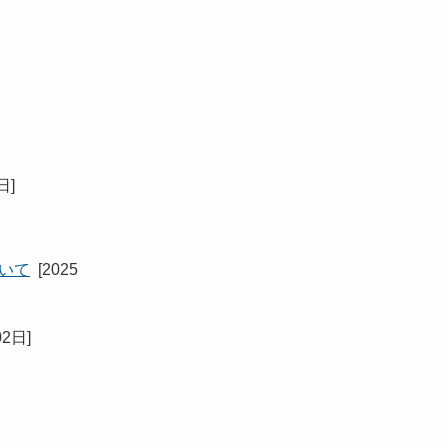
5日
]
ついて
[
2025
02日
]