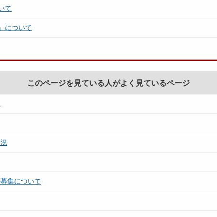
いて
」について
このページを見ている人がよく見ているページ
て
状況
の募集について