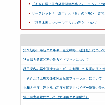
「あきた洋上風力発電関連産業フォーラム」につ
リーフレット「『風車』と『音』のギモン・質問
「秋田水素コンソーシアム」の設立について
第２期秋田県新エネルギー産業戦略（改訂版）につい
秋田風力発電関連企業ガイドブックについて
秋田県内の再生可能エネルギーを利用した発電の導入
「あきた洋上風力発電関連産業フォーラム」について
令和８年度 洋上風力高度支援アドバイザー派遣企業
洋上風力発電について（海洋再エネ整備法）