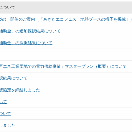
について
かづの」開催のご案内（「あきたエコフェス」地熱ブースの様子を掲載！
補助金」の追加採択結果について
補助金」の採択結果について
再エネ工業団地での電力供給事業」マスタープラン（概要）について
択結果について
携協定を締結しました
いて
ついて
しました