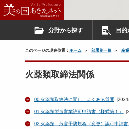
分野から探す
目的
このページの現在位置：
ホーム
部署別一覧
産
火薬類取締法関係
00 火薬類取締法に関し、よくある質問
[
202
01 火薬類製造営業許可申請書（様式第１）
[
02 火薬類 危害予防規程（変更）認可申請