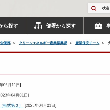
検索
から探す
部署から探す
業労働部
クリーンエネルギー産業振興課
産業保安チーム
4年06月11日
]
2023年04月01日
]
書（様式第２）
[
2023年04月01日
]