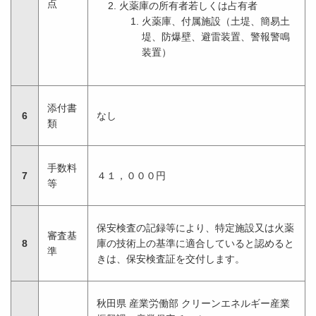
点
火薬庫の所有者若しくは占有者
火薬庫、付属施設（土堤、簡易土
堤、防爆壁、避雷装置、警報警鳴
装置）
添付書
6
なし
類
手数料
7
４１，０００円
等
保安検査の記録等により、特定施設又は火薬
審査基
8
庫の技術上の基準に適合していると認めると
準
きは、保安検査証を交付します。
秋田県 産業労働部 クリーンエネルギー産業