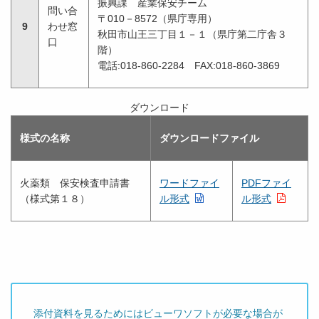
振興課 産業保安チーム
問い合
〒010－8572（県庁専用）
9
わせ窓
秋田市山王三丁目１－１（県庁第二庁舎３
口
階）
電話:018-860-2284 FAX:018-860-3869
ダウンロード
様式の名称
ダウンロードファイル
火薬類 保安検査申請書
ワードファイ
PDFファイ
（様式第１８）
ル形式
ル形式
添付資料を見るためにはビューワソフトが必要な場合が