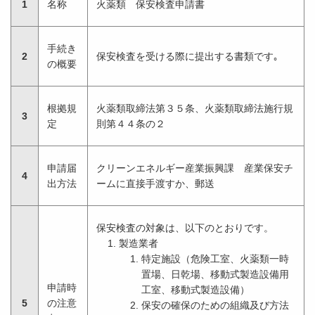
1
名称
火薬類 保安検査申請書
手続き
2
保安検査を受ける際に提出する書類です｡
の概要
根拠規
火薬類取締法第３５条、火薬類取締法施行規
3
定
則第４４条の２
申請届
クリーンエネルギー産業振興課 産業保安チ
4
出方法
ームに直接手渡すか、郵送
保安検査の対象は、以下のとおりです。
製造業者
特定施設（危険工室、火薬類一時
置場、日乾場、移動式製造設備用
申請時
工室、移動式製造設備）
5
の注意
保安の確保のための組織及び方法