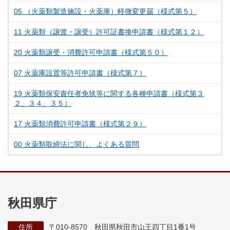
05 （火薬類製造施設・火薬庫）軽微変更届（様式第５）
11 火薬類（譲渡・譲受）許可証書換申請書（様式第１２）
20 火薬類譲受・消費許可申請書（様式第５０）
07 火薬庫設置等許可申請書（様式第７）
19 火薬類保安責任者免状等に関する各種申請書（様式第３
２、３４、３５）
17 火薬類消費許可申請書（様式第２９）
00 火薬類取締法に関し、よくある質問
秋田県庁
住所
〒010-8570 秋田県秋田市山王四丁目1番1号