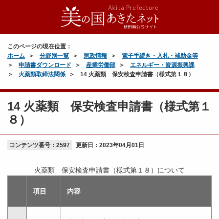
このページの現在位置：
ホーム
分野別一覧
県政情報
電子手続き・入札・補助金等
申請書ダウンロード
産業労働部
エネルギー・資源振興課
火薬類取締法関係
14 火薬類 保安検査申請書（様式第１８）
14 火薬類 保安検査申請書（様式第１
８）
コンテンツ番号：2597
更新日：
2023年04月01日
火薬類 保安検査申請書（様式第１８）について
項目
内容