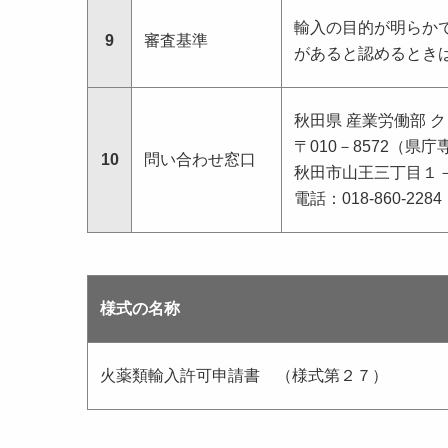
輸入の目的が明らか
9
審査基準
があると認めるとき
秋田県 産業労働部 
〒010－8572（県庁
10
問い合わせ窓口
秋田市山王三丁目１
電話：018-860-2284
様式の名称
火薬類輸入許可申請書 （様式第２７）