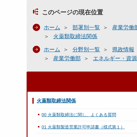
このページの現在位置
ホーム
部署別一覧
産業労働
火薬類取締法関係
ホーム
分野別一覧
県政情報
産業労働部
エネルギー・資源
火薬類取締法関係
00 火薬類取締法に関し、よくある質問
01 火薬類製造営業許可申請書（様式第１）