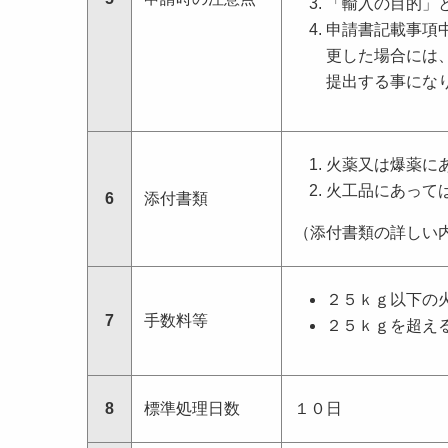
「輸入の目的」
申請書記載事項
更した場合には
提出する事にな
火薬又は爆薬に
火工品にあって
6
添付書類
（添付書類の詳しい
２５ｋｇ以下の
7
手数料等
２５ｋｇを超え
8
標準処理日数
１０日