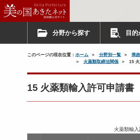
分野から探す
目的
このページの現在位置：
ホーム
分野別一覧
県
火薬類取締法関係
15
15 火薬類輸入許可申請書
火薬類輸入