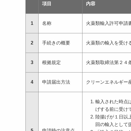
項目
内容
1
名称
火薬類輸入許可申請
2
手続きの概要
火薬類の輸入を受け
3
根拠規定
火薬類取締法第２４
4
申請届出方法
クリーンエネルギー
輸入された時点
げする前に受け
陸揚げが１日以
回の輸入として
5
申請時の注意点