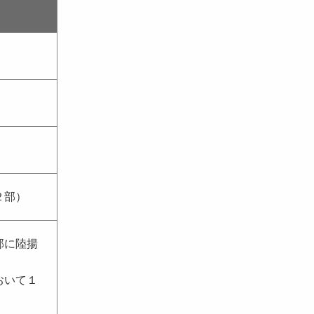
２部）
邦に陸揚
おいて１