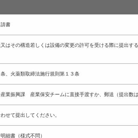
申請書
転又はその構造若しくは設備の変更の許可を受ける際に提出す
２条、火薬類取締法施行規則第１３条
ー産業振興課 産業保安チームに直接手渡すか、郵送（提出数
合わせて提出してください。
計明細書（様式不問）