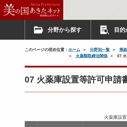
分野から探す
目的
このページの現在位置：
ホーム
分野別一覧
県
火薬類取締法関係
07
07 火薬庫設置等許可申請
火薬庫設置