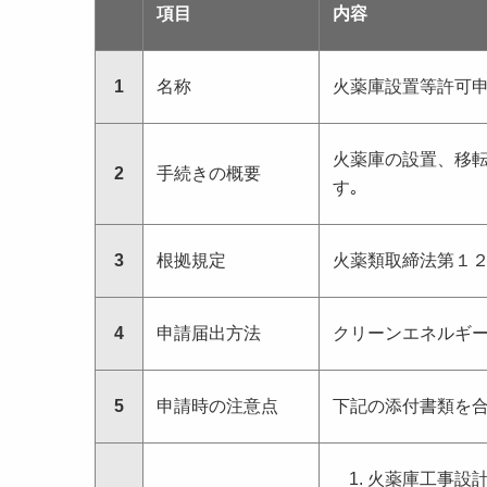
項目
内容
1
名称
火薬庫設置等許可
火薬庫の設置、移
2
手続きの概要
す｡
3
根拠規定
火薬類取締法第１
4
申請届出方法
クリーンエネルギ
5
申請時の注意点
下記の添付書類を
火薬庫工事設