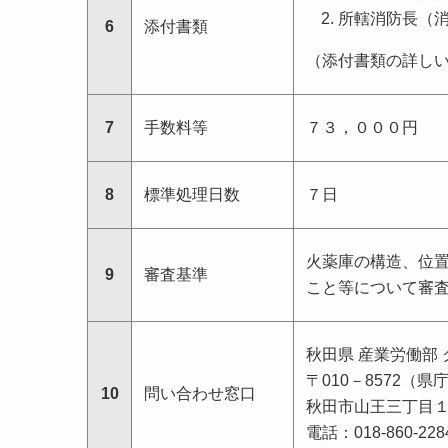
所轄消防長（
6
添付書類
（添付書類の詳し
7
手数料等
７３，０００円
8
標準処理日数
７日
火薬庫の構造、位
9
審査基準
こと等について審
秋田県 産業労働部
〒010－8572（県
10
問い合わせ窓口
秋田市山王三丁目
電話：018-860-228