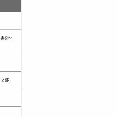
る書類で
は２部）