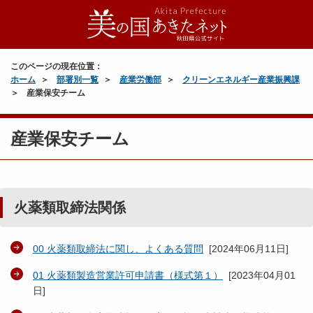
このページの現在位置：
ホーム
部署別一覧
産業労働部
クリーンエネルギー産業振興課
産業保安チーム
産業保安チーム
火薬類取締法関係
00 火薬類取締法に関し、よくある質問
[
2024年06月11日
]
01 火薬類製造営業許可申請書（様式第１）
[
2023年04月01
日
]