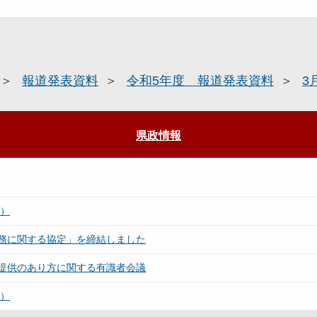
報道発表資料
令和5年度 報道発表資料
3
県政情報
表）
務に関する協定」を締結しました
提供のあり方に関する有識者会議
表）