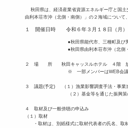
秋田県は、経済産業省資源エネルギー庁と国土交
由利本荘市沖（北側・南側）」の２海域について
１ 開催日時 令和６年３月１８日（月）
●秋田県能代市、三種町及び
●秋田県由利本荘市沖（北側
２ 場 所 秋田キャッスルホテル ４階 
※ 一部メンバーはWEB会
３ 議題(予定) （１）漁業影響調査手法・事業
（２）基金等を通じた振興策
４ 取材及び一般傍聴の申込み
（１）取材
・取材は、別紙様式に取材代表者の氏名、取