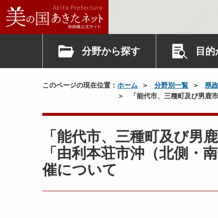
分野から探す
目的
このページの現在位置：
ホーム
分野別一覧
県
「能代市、三種町及び男鹿市
「能代市、三種町及び男
「由利本荘市沖（北側・
催について