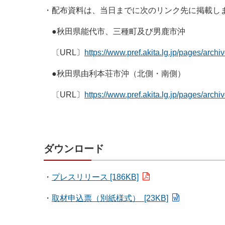
・配布資料は、当日までに次のリンク先に掲載し
●秋田県能代市、三種町及び男鹿市沖
〔URL〕
https://www.pref.akita.lg.jp/pages/arch
●秋田県由利本荘市沖（北側・南側）
〔URL〕
https://www.pref.akita.lg.jp/pages/arch
ダウンロード
・
プレスリリース [186KB]
・
取材申込票（別紙様式） [23KB]