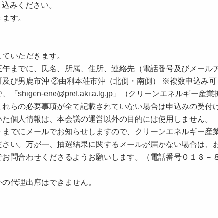
し込みください。
きます。
せていただきます。
正午までに、氏名、所属、住所、連絡先（電話番号及びメール
及び男鹿市沖 ②由利本荘市沖（北側・南側） ※複数申込み可
gen-ene@pref.akita.lg.jp」（クリーンエネルギー産
これらの必要事項が全て記載されていない場合は申込みの受付
いた個人情報は、本会議の運営以外の目的には使用しません。
０までにメールでお知らせしますので、クリーンエネルギー産
ださい。万が一、抽選結果に関するメールが届かない場合は、
でお問合わせくださるようお願いします。（電話番号０１８－
外の代理出席はできません。