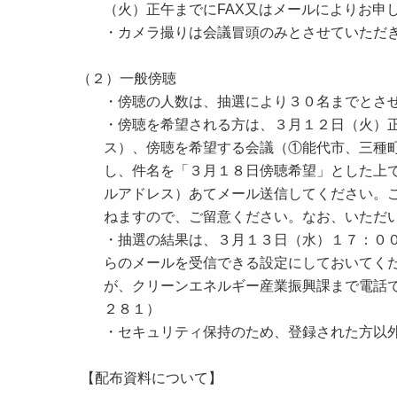
（火）正午までにFAX又はメールによりお申
・カメラ撮りは会議冒頭のみとさせていただ
（２）一般傍聴
・傍聴の人数は、抽選により３０名までとさ
・傍聴を希望される方は、３月１２日（火）
ス）、傍聴を希望する会議（①能代市、三種町
し、件名を「３月１８日傍聴希望」とした上で、「shi
ルアドレス）あてメール送信してください。
ねますので、ご留意ください。なお、いただ
・抽選の結果は、３月１３日（水）１７：０
らのメールを受信できる設定にしておいてく
が、クリーンエネルギー産業振興課まで電話
２８１）
・セキュリティ保持のため、登録された方以
【配布資料について】