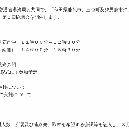
通省港湾局と共同で、「秋田県能代市、三種町及び男鹿市沖
、第５回協議会を開催します。
男鹿市沖 １１時００分～１２時３０分
・南側） １４時００分～１５時３０分
放光の間
議形式にて参加予定
進捗について
の実施について
材人数、所属及び連絡先、取材を希望する会議等を記入し、３