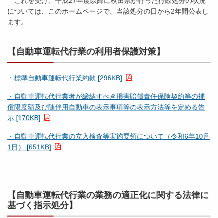
これを受け、平成27年度以降に秋田県が行った行政処分の状況
については、このホームページで、当該処分の日から2年間公表し
ます。
【自動車運転代行業の利用者保護対策】
・標準自動車運転代行業約款 [296KB]
・自動車運転代行業者が締結すべき損害賠償責任保険契約等の補
償限度額及び随伴用自動車の表示事項等の表示方法等を定める告
示 [170KB]
・自動車運転代行業の立入検査等実施要領について（令和6年10月
1日） [651KB]
【
自動車運転代行業の業務の適正化に関する法律に
基づく指示処分】