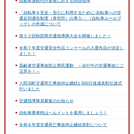
自動車運転代行業者に対する街頭指導
「自転車を安全・安心に利用するために-自転車への交
通反則通告制度（青切符）の導入-」（自転車ルールブ
ック）の作成について
第５２回秋田県交通指導隊大会を開催しました！
令和７年度交通安全作品コンクールの入選作品が決定し
ました！
高齢者交通事故防止県民運動 ～歩行中の交通事故にご
注意を！～
八郎潟町交通死亡事故抑止継続1,500日達成表彰伝達式
行いました
交通指導隊員募集のお知らせ
自転車乗車時はヘルメットを着用しましょう！
令和６年度交通死亡事故抑止継続表彰について