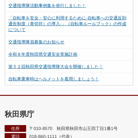
交通指導隊活動事例集を発行しました！
「自転車を安全・安心に利用するために-自転車への交通反則
通告制度（青切符）の導入-」（自転車ルールブック）の作成
について
交通指導隊員募集のお知らせ
令和８年度秋田県交通安全実施計画
第５２回秋田県交通指導隊大会を開催しました！
自転車乗車時はヘルメットを着用しましょう！
秋田県庁
住所
〒010-8570 秋田県秋田市山王四丁目1番1号
電話
018-860-1111（代表）