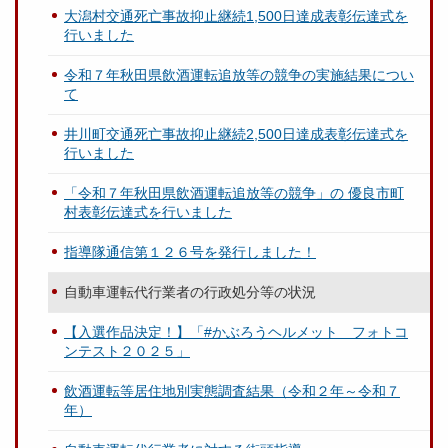
大潟村交通死亡事故抑止継続1,500日達成表彰伝達式を
行いました
令和７年秋田県飲酒運転追放等の競争の実施結果につい
て
井川町交通死亡事故抑止継続2,500日達成表彰伝達式を
行いました
「令和７年秋田県飲酒運転追放等の競争」の 優良市町
村表彰伝達式を行いました
指導隊通信第１２６号を発行しました！
自動車運転代行業者の行政処分等の状況
【入選作品決定！】「#かぶろうヘルメット フォトコ
ンテスト２０２５」
飲酒運転等居住地別実態調査結果（令和２年～令和７
年）