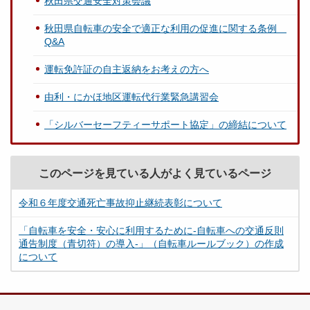
秋田県交通安全対策会議
秋田県自転車の安全で適正な利用の促進に関する条例
Q&A
運転免許証の自主返納をお考えの方へ
由利・にかほ地区運転代行業緊急講習会
「シルバーセーフティーサポート協定」の締結について
このページを見ている人がよく見ているページ
令和６年度交通死亡事故抑止継続表彰について
「自転車を安全・安心に利用するために-自転車への交通反則
通告制度（青切符）の導入-」（自転車ルールブック）の作成
について