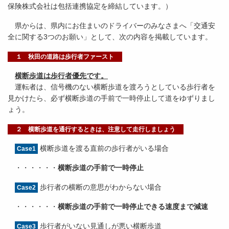
保険株式会社は包括連携協定を締結しています。）
県からは、県内にお住まいのドライバーのみなさまへ「交通安
全に関する3つのお願い」として、次の内容を掲載しています。
１ 秋田の道路は歩行者ファースト
横断歩道は歩行者優先です。
運転者は、信号機のない横断歩道を渡ろうとしている歩行者を
見かけたら、必ず横断歩道の手前で一時停止して道をゆずりまし
ょう。
２ 横断歩道を通行するときは、注意して走行しましょう
横断歩道を渡る直前の歩行者がいる場合
Case1
・・・・・・
横断歩道の手前で一時停止
歩行者の横断の意思がわからない場合
Case2
・・・・・・
横断歩道の手前で一時停止できる速度まで減速
歩行者がいない見通しが悪い横断歩道
Case3