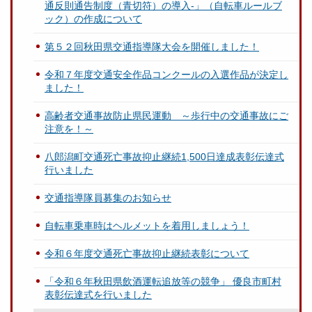
通反則通告制度（青切符）の導入-」（自転車ルールブ
ック）の作成について
第５２回秋田県交通指導隊大会を開催しました！
令和７年度交通安全作品コンクールの入選作品が決定し
ました！
高齢者交通事故防止県民運動 ～歩行中の交通事故にご
注意を！～
八郎潟町交通死亡事故抑止継続1,500日達成表彰伝達式
行いました
交通指導隊員募集のお知らせ
自転車乗車時はヘルメットを着用しましょう！
令和６年度交通死亡事故抑止継続表彰について
「令和６年秋田県飲酒運転追放等の競争」 優良市町村
表彰伝達式を行いました