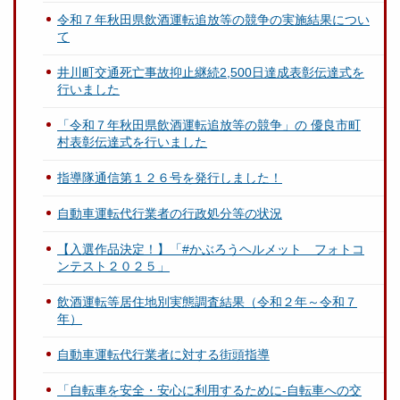
令和７年秋田県飲酒運転追放等の競争の実施結果につい
て
井川町交通死亡事故抑止継続2,500日達成表彰伝達式を
行いました
「令和７年秋田県飲酒運転追放等の競争」の 優良市町
村表彰伝達式を行いました
指導隊通信第１２６号を発行しました！
自動車運転代行業者の行政処分等の状況
【入選作品決定！】「#かぶろうヘルメット フォトコ
ンテスト２０２５」
飲酒運転等居住地別実態調査結果（令和２年～令和７
年）
自動車運転代行業者に対する街頭指導
「自転車を安全・安心に利用するために-自転車への交