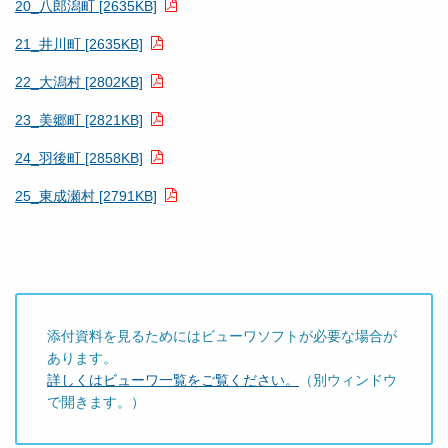
20_八郎潟町 [2635KB]
21_井川町 [2635KB]
22_大潟村 [2802KB]
23_美郷町 [2821KB]
24_羽後町 [2858KB]
25_東成瀬村 [2791KB]
添付資料を見るためにはビューワソフトが必要な場合が
あります。
詳しくはビューワ一覧をご覧ください。
（別ウィンドウ
で開きます。）