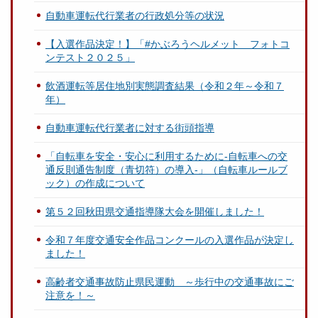
自動車運転代行業者の行政処分等の状況
【入選作品決定！】「#かぶろうヘルメット フォトコ
ンテスト２０２５」
飲酒運転等居住地別実態調査結果（令和２年～令和７
年）
自動車運転代行業者に対する街頭指導
「自転車を安全・安心に利用するために-自転車への交
通反則通告制度（青切符）の導入-」（自転車ルールブ
ック）の作成について
第５２回秋田県交通指導隊大会を開催しました！
令和７年度交通安全作品コンクールの入選作品が決定し
ました！
高齢者交通事故防止県民運動 ～歩行中の交通事故にご
注意を！～