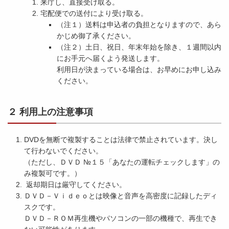
来庁し、直接受け取る。
宅配便での送付により受け取る。
（注１）送料は申込者の負担となりますので、あら
かじめ御了承ください。
（注２）土日、祝日、年末年始を除き、１週間以内
にお手元へ届くよう発送します。
利用日が決まっている場合は、お早めにお申し込み
ください。
２ 利用上の注意事項
DVDを無断で複製することは法律で禁止されています。決し
て行わないでください。
（ただし、ＤＶＤ №１５「あなたの運転チェックします」の
み複製可です。）
返却期日は厳守してください。
ＤＶＤ－Ｖｉｄｅｏとは映像と音声を高密度に記録したディ
スクです。
ＤＶＤ－ＲＯＭ再生機やパソコンの一部の機種で、再生でき