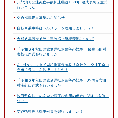
八郎潟町交通死亡事故抑止継続1,500日達成表彰伝達式
行いました
交通指導隊員募集のお知らせ
自転車乗車時はヘルメットを着用しましょう！
令和６年度交通死亡事故抑止継続表彰について
「令和６年秋田県飲酒運転追放等の競争」 優良市町村
表彰伝達式を行いました
あいおいニッセイ同和損害保険株式会社と「交通安全コ
ラボチラシ」を作成しました！
「令和５年秋田県飲酒運転追放等の競争」の 優良市町
村表彰伝達式を行いました
秋田県自転車の安全で適正な利用の促進に関する条例に
ついて
交通指導隊活動事例集を発行しました！