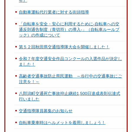
年）
自動車運転代行業者に対する街頭指導
「自転車を安全・安心に利用するために-自転車への交
通反則通告制度（青切符）の導入-」（自転車ルールブ
ック）の作成について
第５２回秋田県交通指導隊大会を開催しました！
令和７年度交通安全作品コンクールの入選作品が決定し
ました！
高齢者交通事故防止県民運動 ～歩行中の交通事故にご
注意を！～
八郎潟町交通死亡事故抑止継続1,500日達成表彰伝達式
行いました
交通指導隊員募集のお知らせ
自転車乗車時はヘルメットを着用しましょう！