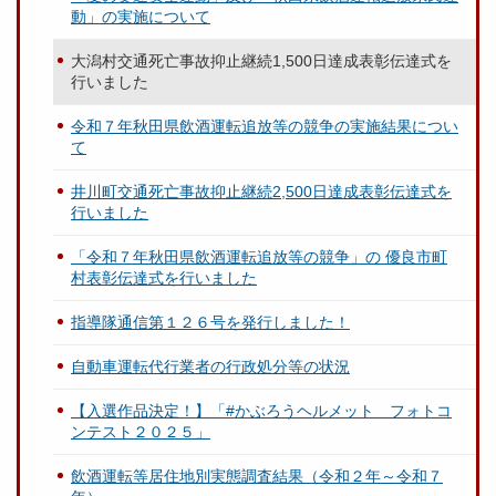
動」の実施について
大潟村交通死亡事故抑止継続1,500日達成表彰伝達式を
行いました
令和７年秋田県飲酒運転追放等の競争の実施結果につい
て
井川町交通死亡事故抑止継続2,500日達成表彰伝達式を
行いました
「令和７年秋田県飲酒運転追放等の競争」の 優良市町
村表彰伝達式を行いました
指導隊通信第１２６号を発行しました！
自動車運転代行業者の行政処分等の状況
【入選作品決定！】「#かぶろうヘルメット フォトコ
ンテスト２０２５」
飲酒運転等居住地別実態調査結果（令和２年～令和７