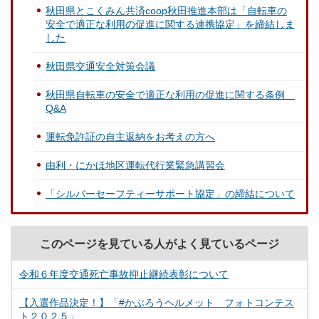
秋田県とこくみん共済coop秋田推進本部は「自転車の
安全で適正な利用の促進に関する連携協定」を締結しま
した
秋田県交通安全対策会議
秋田県自転車の安全で適正な利用の促進に関する条例
Q&A
運転免許証の自主返納をお考えの方へ
由利・にかほ地区運転代行業緊急講習会
「シルバーセーフティーサポート協定」の締結について
このページを見ている人がよく見ているページ
令和６年度交通死亡事故抑止継続表彰について
【入選作品決定！】「#かぶろうヘルメット フォトコンテス
ト２０２５」