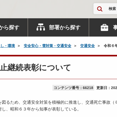
検索
から探す
部署から探す
らし・環境
安全安心・雪対策・交通安全
交通安全
令和６
抑止継続表彰について
コンテンツ番号：66218
更新日：
20
図るため、交通安全対策を積極的に推進し、交通死亡事故（
対し、昭和６３年から知事が表彰している。