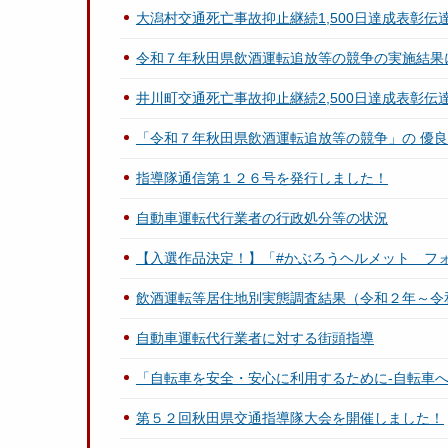
大潟村交通死亡事故抑止継続1,500日達成表彰伝
令和７年秋田県飲酒運転追放等の競争の実施結果
井川町交通死亡事故抑止継続2,500日達成表彰伝
「令和７年秋田県飲酒運転追放等の競争」の 優
指導隊通信第１２６号を発行しました！
自動車運転代行業者の行政処分等の状況
【入選作品決定！】「#かぶろうヘルメット フ
飲酒運転等居住地別実態調査結果（令和２年～令
自動車運転代行業者に対する街頭指導
「自転車を安全・安心に利用するために-自転車
第５２回秋田県交通指導隊大会を開催しました！