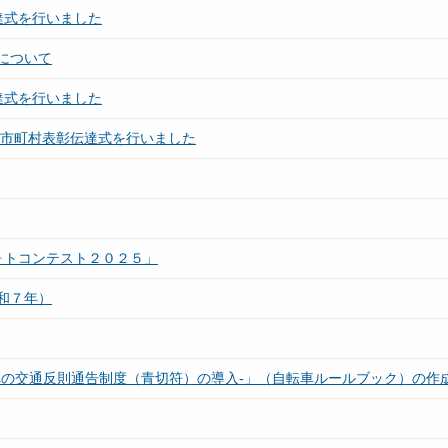
達式を行いました
について
達式を行いました
良市町村表彰伝達式を行いました
ォトコンテスト２０２５」
和７年）
への交通反則通告制度（青切符）の導入-」（自転車ルールブック）の作