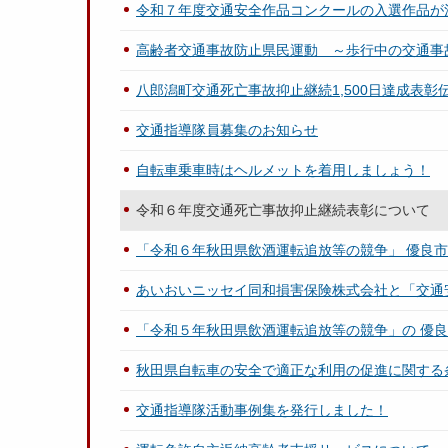
令和７年度交通安全作品コンクールの入選作品が
高齢者交通事故防止県民運動 ～歩行中の交通事
八郎潟町交通死亡事故抑止継続1,500日達成表彰
交通指導隊員募集のお知らせ
自転車乗車時はヘルメットを着用しましょう！
令和６年度交通死亡事故抑止継続表彰について
「令和６年秋田県飲酒運転追放等の競争」 優良
あいおいニッセイ同和損害保険株式会社と「交通
「令和５年秋田県飲酒運転追放等の競争」の 優
秋田県自転車の安全で適正な利用の促進に関する
交通指導隊活動事例集を発行しました！