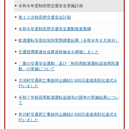
令和８年度秋田県交通安全実施計画
第１２次秋田県交通安全計画
令和８年度秋田県交通安全運動推進要綱
飲酒運転等居住地別実態調査結果（令和８年６月末分）
交通指導隊連合会隊員研修会を開催しました
「夏の交通安全運動」及び「秋田県飲酒運転追放県民運
動」の実施について
大潟村交通死亡事故抑止継続1,500日達成表彰伝達式を
行いました
令和７年秋田県飲酒運転追放等の競争の実施結果につい
て
井川町交通死亡事故抑止継続2,500日達成表彰伝達式を
行いました