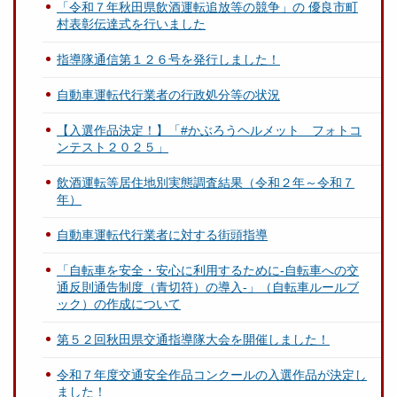
「令和７年秋田県飲酒運転追放等の競争」の 優良市町
村表彰伝達式を行いました
指導隊通信第１２６号を発行しました！
自動車運転代行業者の行政処分等の状況
【入選作品決定！】「#かぶろうヘルメット フォトコ
ンテスト２０２５」
飲酒運転等居住地別実態調査結果（令和２年～令和７
年）
自動車運転代行業者に対する街頭指導
「自転車を安全・安心に利用するために-自転車への交
通反則通告制度（青切符）の導入-」（自転車ルールブ
ック）の作成について
第５２回秋田県交通指導隊大会を開催しました！
令和７年度交通安全作品コンクールの入選作品が決定し
ました！