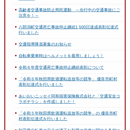
高齢者交通事故防止県民運動 ～歩行中の交通事故にご
注意を！～
八郎潟町交通死亡事故抑止継続1,500日達成表彰伝達式
行いました
交通指導隊員募集のお知らせ
自転車乗車時はヘルメットを着用しましょう！
令和６年度交通死亡事故抑止継続表彰について
「令和６年秋田県飲酒運転追放等の競争」 優良市町村
表彰伝達式を行いました
あいおいニッセイ同和損害保険株式会社と「交通安全コ
ラボチラシ」を作成しました！
「令和５年秋田県飲酒運転追放等の競争」の 優良市町
村表彰伝達式を行いました