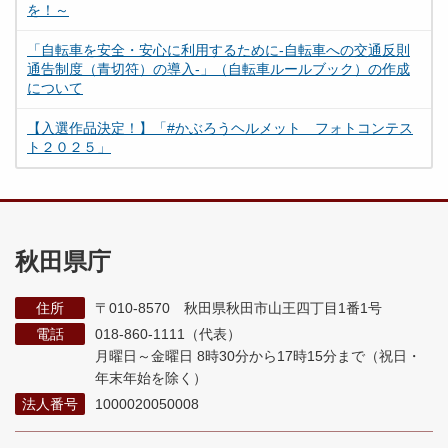
を！～
「自転車を安全・安心に利用するために-自転車への交通反則
通告制度（青切符）の導入-」（自転車ルールブック）の作成
について
【入選作品決定！】「#かぶろうヘルメット フォトコンテス
ト２０２５」
秋田県庁
住所
〒010-8570 秋田県秋田市山王四丁目1番1号
電話
018-860-1111（代表）
月曜日～金曜日 8時30分から17時15分まで
（祝日・
年末年始を除く）
法人番号
1000020050008