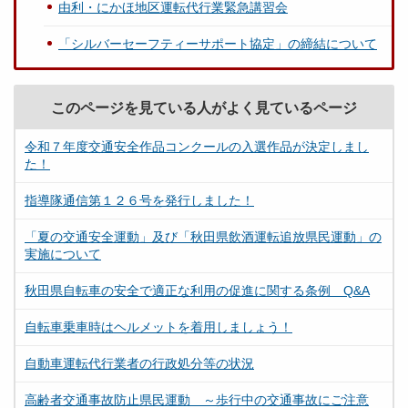
由利・にかほ地区運転代行業緊急講習会
「シルバーセーフティーサポート協定」の締結について
このページを見ている人がよく見ているページ
令和７年度交通安全作品コンクールの入選作品が決定しまし
た！
指導隊通信第１２６号を発行しました！
「夏の交通安全運動」及び「秋田県飲酒運転追放県民運動」の
実施について
秋田県自転車の安全で適正な利用の促進に関する条例 Q&A
自転車乗車時はヘルメットを着用しましょう！
自動車運転代行業者の行政処分等の状況
高齢者交通事故防止県民運動 ～歩行中の交通事故にご注意