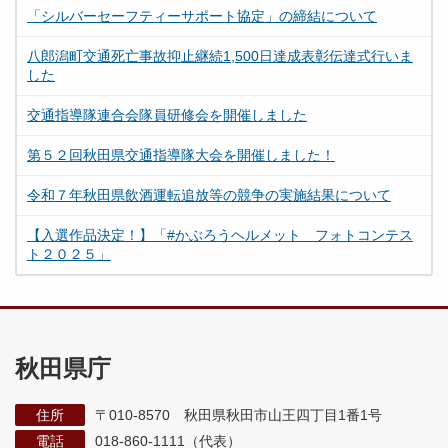
「シルバーセーフティーサポート協定」の締結について
八郎潟町交通死亡事故抑止継続1,500日達成表彰伝達式行いま
した
交通指導隊連合会隊員研修会を開催しました
第５２回秋田県交通指導隊大会を開催しました！
令和７年秋田県飲酒運転追放等の競争の実施結果について
【入選作品決定！】「#かぶろうヘルメット フォトコンテス
ト２０２５」
秋田県庁
住所
〒010-8570 秋田県秋田市山王四丁目1番1号
電話
018-860-1111（代表）