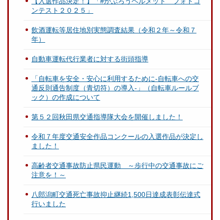
【入選作品決定！】「#かぶろうヘルメット フォトコ
ンテスト２０２５」
飲酒運転等居住地別実態調査結果（令和２年～令和７
年）
自動車運転代行業者に対する街頭指導
「自転車を安全・安心に利用するために-自転車への交
通反則通告制度（青切符）の導入-」（自転車ルールブ
ック）の作成について
第５２回秋田県交通指導隊大会を開催しました！
令和７年度交通安全作品コンクールの入選作品が決定し
ました！
高齢者交通事故防止県民運動 ～歩行中の交通事故にご
注意を！～
八郎潟町交通死亡事故抑止継続1,500日達成表彰伝達式
行いました