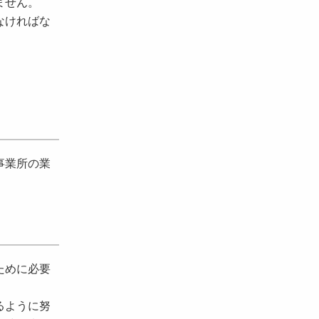
ません。
なければな
事業所の業
ために必要
るように努