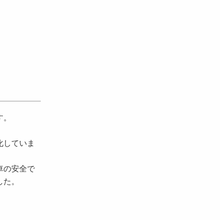
す。
化していま
車の安全で
した。