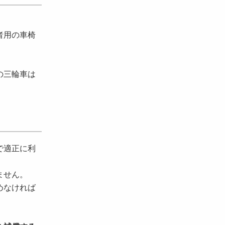
者用の車椅
の三輪車は
で適正に利
ません。
めなければ