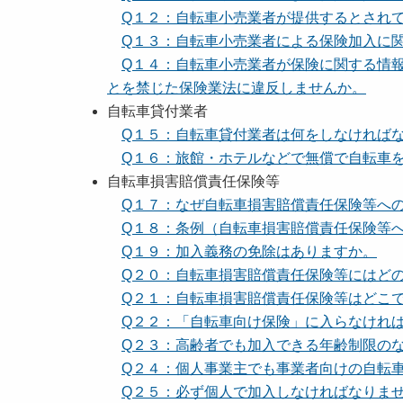
Q１２：自転車小売業者が提供するとされ
Q１３：自転車小売業者による保険加入に
Q１４：自転車小売業者が保険に関する情
とを禁じた保険業法に違反しませんか。
自転車貸付業者
Q１５：自転車貸付業者は何をしなければ
Q１６：旅館・ホテルなどで無償で自転車
自転車損害賠償責任保険等
Q１７：なぜ自転車損害賠償責任保険等へ
Q１８：条例（自転車損害賠償責任保険等
Q１９：加入義務の免除はありますか。
Q２０：自転車損害賠償責任保険等にはど
Q２１：自転車損害賠償責任保険等はどこ
Q２２：「自転車向け保険」に入らなけれ
Q２３：高齢者でも加入できる年齢制限の
Q２４：個人事業主でも事業者向けの自転
Q２５：必ず個人で加入しなければなりま