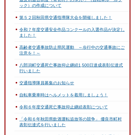
ック）の作成について
第５２回秋田県交通指導隊大会を開催しました！
令和７年度交通安全作品コンクールの入選作品が決定し
ました！
高齢者交通事故防止県民運動 ～歩行中の交通事故にご
注意を！～
八郎潟町交通死亡事故抑止継続1,500日達成表彰伝達式
行いました
交通指導隊員募集のお知らせ
自転車乗車時はヘルメットを着用しましょう！
令和６年度交通死亡事故抑止継続表彰について
「令和６年秋田県飲酒運転追放等の競争」 優良市町村
表彰伝達式を行いました