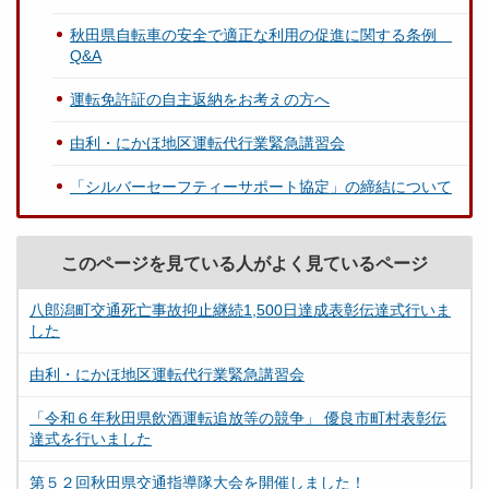
秋田県自転車の安全で適正な利用の促進に関する条例
Q&A
運転免許証の自主返納をお考えの方へ
由利・にかほ地区運転代行業緊急講習会
「シルバーセーフティーサポート協定」の締結について
このページを見ている人がよく見ているページ
八郎潟町交通死亡事故抑止継続1,500日達成表彰伝達式行いま
した
由利・にかほ地区運転代行業緊急講習会
「令和６年秋田県飲酒運転追放等の競争」 優良市町村表彰伝
達式を行いました
第５２回秋田県交通指導隊大会を開催しました！