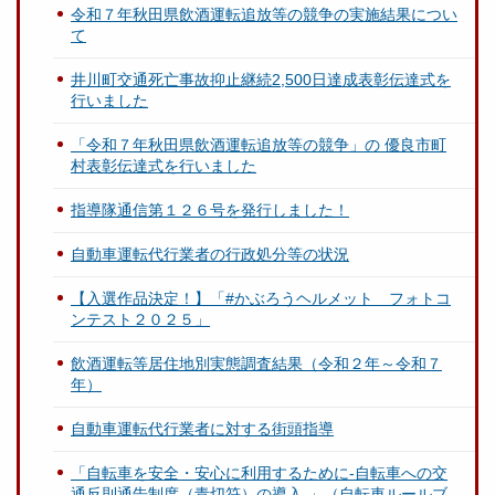
令和７年秋田県飲酒運転追放等の競争の実施結果につい
て
井川町交通死亡事故抑止継続2,500日達成表彰伝達式を
行いました
「令和７年秋田県飲酒運転追放等の競争」の 優良市町
村表彰伝達式を行いました
指導隊通信第１２６号を発行しました！
自動車運転代行業者の行政処分等の状況
【入選作品決定！】「#かぶろうヘルメット フォトコ
ンテスト２０２５」
飲酒運転等居住地別実態調査結果（令和２年～令和７
年）
自動車運転代行業者に対する街頭指導
「自転車を安全・安心に利用するために-自転車への交
通反則通告制度（青切符）の導入-」（自転車ルールブ