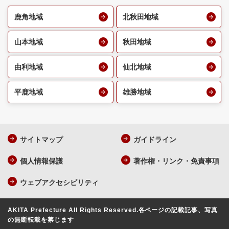
鹿角地域
北秋田地域
山本地域
秋田地域
由利地域
仙北地域
平鹿地域
雄勝地域
サイトマップ
ガイドライン
個人情報保護
著作権・リンク・免責事項
ウェブアクセシビリティ
AKITA Prefecture All Rights Reserved.
各ページの記載記事、写真
の無断転載を禁じます