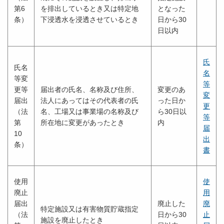
第6
を排出しているとき又は特定地
となった
条）
下浸透水を浸透させているとき
日から30
日以内
氏
氏名
名
等変
等
更等
届出者の氏名、名称及び住所、
変更のあ
変
届出
法人にあってはその代表者の氏
った日か
更
（法
名、工場又は事業場の名称及び
ら30日以
等
第
所在地に変更があったとき
内
届
10
出
条）
書
使用
使
廃止
用
届出
廃止した
廃
特定施設又は有害物質貯蔵指定
（法
日から30
止
施設を廃止したとき