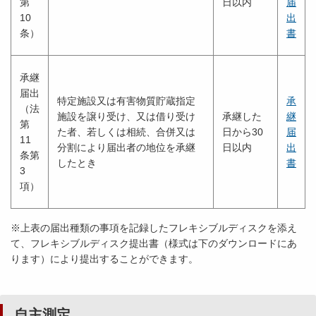
第
日以内
届
10
出
条）
書
承継
届出
特定施設又は有害物質貯蔵指定
承
（法
施設を譲り受け、又は借り受け
承継した
継
第
た者、若しくは相続、合併又は
日から30
届
11
分割により届出者の地位を承継
日以内
出
条第
したとき
書
3
項）
※上表の届出種類の事項を記録したフレキシブルディスクを添え
て、フレキシブルディスク提出書（様式は下のダウンロードにあ
ります）により提出することができます。
自主測定