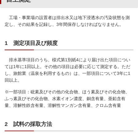
工場・事業場の設置者は排出水又は地下浸透水の汚染状態を測
定し、その結果を記録し、3年間保存しなければなりません。
1 測定項目及び頻度
排水基準項目のうち、様式第1別紙4により届け出た項目につい
ては1年に1回以上。その他の項目は必要に応じて測定する。ただ
し、旅館業（温泉を利用するもの）は、一部項目について3年に1
回以上。
※一部項目：砒素及びその他の化合物、ほう素及びその化合物、
ふっ素及びその化合物、水素イオン濃度、銅含有量、亜鉛含有
量、溶解性鉄含有量、溶解性マンガン含有量、クロム含有量
2 試料の採取方法