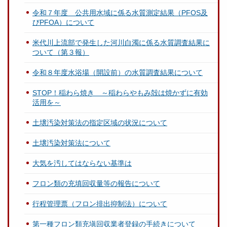
令和７年度 公共用水域に係る水質測定結果（PFOS及
びPFOA）について
米代川上流部で発生した河川白濁に係る水質調査結果に
ついて（第３報）
令和８年度水浴場（開設前）の水質調査結果について
STOP！稲わら焼き ～稲わらやもみ殻は焼かずに有効
活用を～
土壌汚染対策法の指定区域の状況について
土壌汚染対策法について
大気を汚してはならない基準は
フロン類の充填回収量等の報告について
行程管理票（フロン排出抑制法）について
第一種フロン類充塡回収業者登録の手続きについて