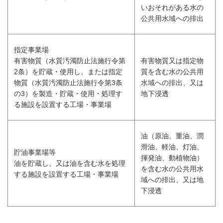
いおそれがある水の
公共用水域への排出
指定事業場
有害物質（水質汚濁防止法施行令第
有害物質又は指定物
2条）を貯蔵・使用し、または指定
質を含む水の公共用
物質（水質汚濁防止法施行令第3条
水域への排出、又は
の3）を製造・貯蔵・使用・処理す
地下浸透
る施設を設置する工場・事業場
油（原油、重油、潤
滑油、軽油、灯油、
貯油事業場等
揮発油、動植物油）
油を貯蔵し、又は油を含む水を処理
を含む水の公共用水
する施設を設置する工場・事業場
域への排出、又は地
下浸透