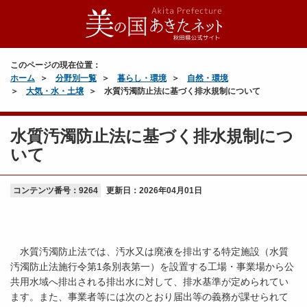
このページの現在位置：
ホーム
分野別一覧
暮らし・環境
自然・環境
大気・水・土壌
水質汚濁防止法に基づく排水規制について
水質汚濁防止法に基づく排水規制につ
いて
コンテンツ番号：9264
更新日：
2026年04月01日
水質汚濁防止法では、汚水又は廃液を排出する特定施設（水質
汚濁防止法施行令第1条別表第一）を設置する工場・事業場から公
共用水域へ排出される排出水に対して、排水基準が定められてい
ます。また、事業者等には次のとおり届出等の義務が課せられて