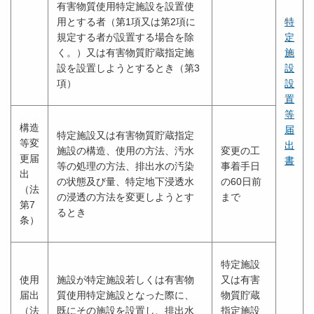
有害物質使用特定施設を設置使
用とする者（第1項又は第2項に
特
規定する者が設置する場合を除
定
く。）又は有害物質貯蔵指定施
施
設を設置しようとするとき（第3
設
項）
設
置
等
構造
届
特定施設又は有害物質貯蔵指定
等変
出
施設の構造、使用の方法、汚水
変更の工
更届
書
等の処理の方法、排出水の汚染
事着手日
出
の状態及び量、特定地下浸透水
の60日前
（法
の浸透の方法を変更しようとす
まで
第7
るとき
条）
特定施設
使用
施設が特定施設若しくは有害物
又は有害
届出
質使用特定施設となった際に、
物質貯蔵
（法
既にその施設を設置し、排出水
指定施設