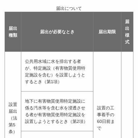
届出について
届
届出
出
届出が必要なとき
届出期限
種類
様
式
公共用水域に水を排出する者
が、特定施設（有害物質使用特
定施設を含む）を設置しようと
するとき（第1項）
地下に有害物質使用特定施設に
設置
係る汚水等を含む水を浸透させ
設置の工
届出
る者が有害物質使用特定施設を
事着手の
（法
設置しようとするとき（第2項）
60日前ま
第5
で
条）