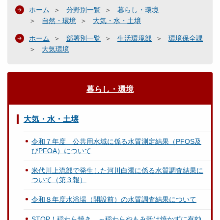
ホーム
分野別一覧
暮らし・環境
自然・環境
大気・水・土壌
ホーム
部署別一覧
生活環境部
環境保全課
大気環境
暮らし・環境
大気・水・土壌
令和７年度 公共用水域に係る水質測定結果（PFOS及
びPFOA）について
米代川上流部で発生した河川白濁に係る水質調査結果に
ついて（第３報）
令和８年度水浴場（開設前）の水質調査結果について
STOP！稲わら焼き ～稲わらやもみ殻は焼かずに有効