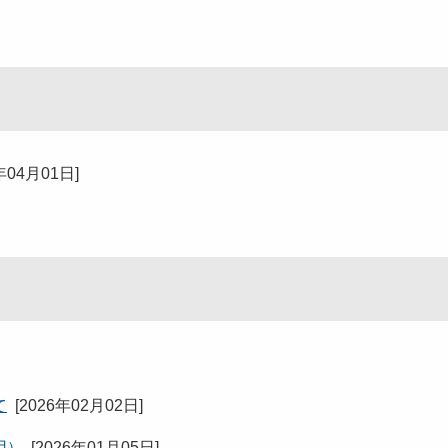
年04月01日
]
て
[
2026年02月02日
]
用）
[
2026年01月05日
]