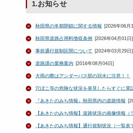
1.お知らせ
秋田県の冬期閉鎖に関する情報
[
2026年06月
秋田県道路占用料徴収条例
[
2026年04月01日
]
事前通行規制区間について
[
2024年03月29日
]
道路課の業務案内
[
2016年08月04日
]
大雨の際はアンダーパス部の冠水に注意！！
穴ぼこ等の危険な状況を発見したらすぐに電
『あきたのみち情報』秋田県内の道路情報
[
2
【あきたのみち情報】道路状況の画像情報（
【あきたのみち情報】通行規制状況（一覧表