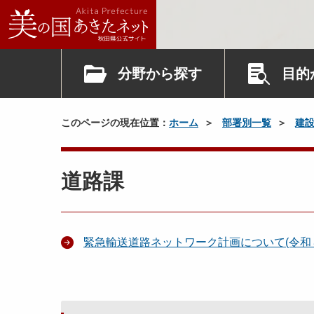
分野から探す
目的
このページの現在位置：
ホーム
部署別一覧
建
道路課
緊急輸送道路ネットワーク計画について(令和