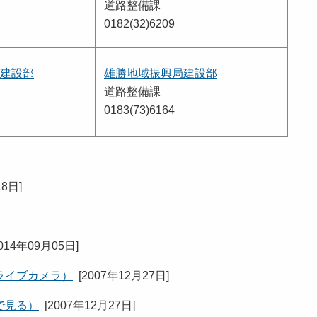
道路整備課
0182(32)6209
建設部
雄勝地域振興局建設部
道路整備課
0183(73)6164
18日
]
014年09月05日
]
ライブカメラ）
[
2007年12月27日
]
で見る）
[
2007年12月27日
]