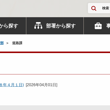
検索
から探す
部署から探す
設部
道路課
８年４月１日)
[
2026年04月01日
]