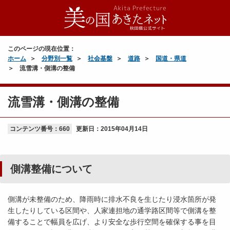
このページの現在位置：
ホーム
分野別一覧
社会基盤
道路
国道・県道
流雪溝・側溝の整備
流雪溝・側溝の整備
コンテンツ番号：660
更新日：
2015年04月14日
側溝整備について
側溝が未整備のため、降雨時に排水不良を生じたり浸水箇所が発
生したりしている区間や、人家連担地の通学路区間等で側溝を整
備することで幅員を広げ、より安全な歩行空間を確保する事を目