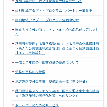
令和３年度の一般交通量調査の結果について
由利地域アダプト・プログラム パートナー募集中
由利地域アダプト・プログラム活動中です
国道３４２号の新しいトンネル・橋の名称が決定しまし
た
秋田県が管理する道路構造物における長寿命化修繕計画
（あきた公共施設等総合管理計画に基づく個別施設計画
【インフラ施設】）
平成２７年度の一般交通量の結果について
道路の事務的な管理
地方道路交付金事業 整備計画一覧（事後評価）
秋田県道路メンテナンス会議（国土交通省東北地方整備
局「道路施設の老朽化対策」へのリンク）
ドライバーのためのサービス