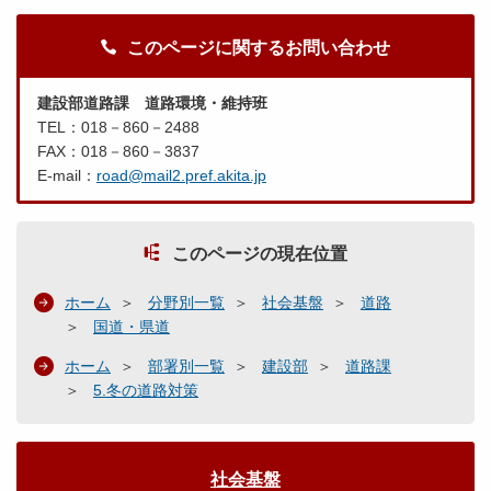
このページに関するお問い合わせ
建設部道路課 道路環境・維持班
TEL：018－860－2488
FAX：018－860－3837
E-mail：
road@mail2.pref.akita.jp
このページの現在位置
ホーム
分野別一覧
社会基盤
道路
国道・県道
ホーム
部署別一覧
建設部
道路課
5.冬の道路対策
社会基盤