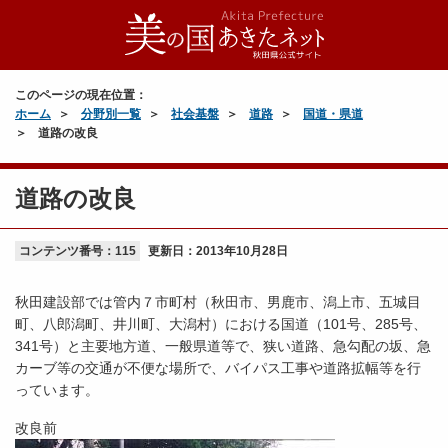
このページの現在位置：
ホーム
分野別一覧
社会基盤
道路
国道・県道
道路の改良
道路の改良
コンテンツ番号：115
更新日：
2013年10月28日
秋田建設部では管内７市町村（秋田市、男鹿市、潟上市、五城目
町、八郎潟町、井川町、大潟村）における国道（101号、285号、
341号）と主要地方道、一般県道等で、狭い道路、急勾配の坂、急
カーブ等の交通が不便な場所で、バイパス工事や道路拡幅等を行
っています。
改良前