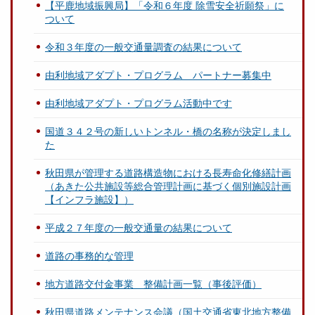
【平鹿地域振興局】「令和６年度 除雪安全祈願祭」に
ついて
令和３年度の一般交通量調査の結果について
由利地域アダプト・プログラム パートナー募集中
由利地域アダプト・プログラム活動中です
国道３４２号の新しいトンネル・橋の名称が決定しまし
た
秋田県が管理する道路構造物における長寿命化修繕計画
（あきた公共施設等総合管理計画に基づく個別施設計画
【インフラ施設】）
平成２７年度の一般交通量の結果について
道路の事務的な管理
地方道路交付金事業 整備計画一覧（事後評価）
秋田県道路メンテナンス会議（国土交通省東北地方整備