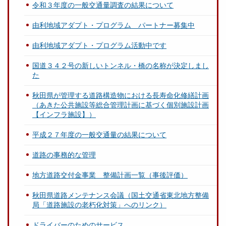
令和３年度の一般交通量調査の結果について
由利地域アダプト・プログラム パートナー募集中
由利地域アダプト・プログラム活動中です
国道３４２号の新しいトンネル・橋の名称が決定しまし
た
秋田県が管理する道路構造物における長寿命化修繕計画
（あきた公共施設等総合管理計画に基づく個別施設計画
【インフラ施設】）
平成２７年度の一般交通量の結果について
道路の事務的な管理
地方道路交付金事業 整備計画一覧（事後評価）
秋田県道路メンテナンス会議（国土交通省東北地方整備
局「道路施設の老朽化対策」へのリンク）
ドライバーのためのサービス