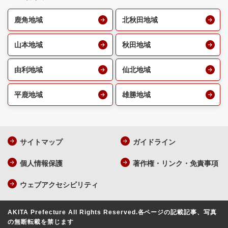
鹿角地域
北秋田地域
山本地域
秋田地域
由利地域
仙北地域
平鹿地域
雄勝地域
サイトマップ
ガイドライン
個人情報保護
著作権・リンク・免責事項
ウェブアクセシビリティ
AKITA Prefecture All Rights Reserved.
各ページの記載記事、写真
の無断転載を禁じます