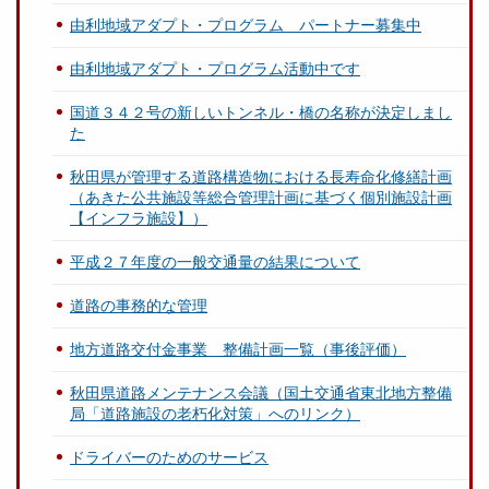
由利地域アダプト・プログラム パートナー募集中
由利地域アダプト・プログラム活動中です
国道３４２号の新しいトンネル・橋の名称が決定しまし
た
秋田県が管理する道路構造物における長寿命化修繕計画
（あきた公共施設等総合管理計画に基づく個別施設計画
【インフラ施設】）
平成２７年度の一般交通量の結果について
道路の事務的な管理
地方道路交付金事業 整備計画一覧（事後評価）
秋田県道路メンテナンス会議（国土交通省東北地方整備
局「道路施設の老朽化対策」へのリンク）
ドライバーのためのサービス