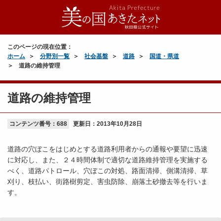
このページの現在位置：
ホーム
分野別一覧
社会基盤
道路
国道・県道
道路の維持管理
道路の維持管理
コンテンツ番号：688
更新日：
2013年10月28日
道路の穴ぼこをはじめとする道路利用者からの通報や要望に迅速
に対応し、また、２４時間体制で適切な道路維持管理を実施する
べく、道路パトロール、穴ぼこの対処、路面清掃、側溝清掃、草
刈り、枝払い、街路樹剪定、害虫防除、崩落土砂撤去等を行いま
す。