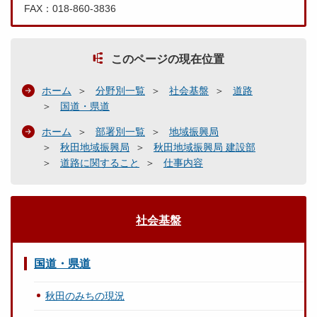
FAX：018-860-3836
このページの現在位置
ホーム
分野別一覧
社会基盤
道路
国道・県道
ホーム
部署別一覧
地域振興局
秋田地域振興局
秋田地域振興局 建設部
道路に関すること
仕事内容
社会基盤
国道・県道
秋田のみちの現況