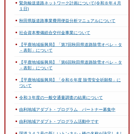
緊急輸送道路ネットワーク計画について(令和８年４月
１日)
秋田県版道路事業費用便益分析マニュアルについて
社会資本整備総合交付金事業について
【平鹿地域振興局】「第7回秋田県道路除雪オペレ－タ
－表彰」について
【平鹿地域振興局】「第6回秋田県道路除雪オペレ－タ
－表彰」について
【平鹿地域振興局】「令和６年度 除雪安全祈願祭」に
ついて
令和３年度の一般交通量調査の結果について
由利地域アダプト・プログラム パートナー募集中
由利地域アダプト・プログラム活動中です
国道３４２号の新しいトンネル・橋の名称が決定しまし