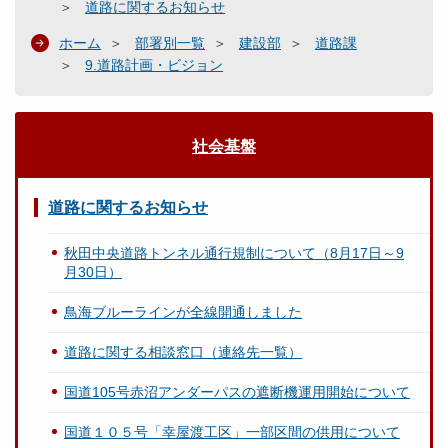
道路に関するお知らせ
ホーム
部署別一覧
建設部
道路課
9.道路計画・ビジョン
社会基盤
道路に関するお知らせ
秋田中央道路トンネル通行規制について（8月17日～9
月30日）
鳥海ブルーラインが全線開通しました
道路に関する相談窓口（連絡先一覧）
国道105号赤沼アンダーパスの遮断機運用開始について
国道１０５号「幸屋渡工区」一部区間の供用について