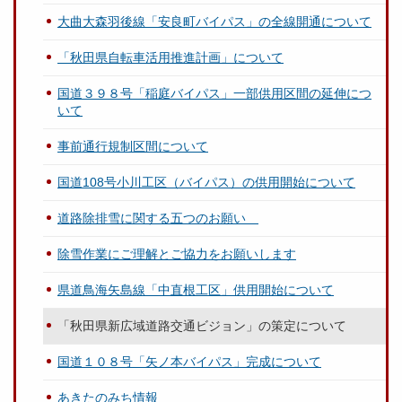
大曲大森羽後線「安良町バイパス」の全線開通について
「秋田県自転車活用推進計画」について
国道３９８号「稲庭バイパス」一部供用区間の延伸につ
いて
事前通行規制区間について
国道108号小川工区（バイパス）の供用開始について
道路除排雪に関する五つのお願い
除雪作業にご理解とご協力をお願いします
県道鳥海矢島線「中直根工区」供用開始について
「秋田県新広域道路交通ビジョン」の策定について
国道１０８号「矢ノ本バイパス」完成について
あきたのみち情報