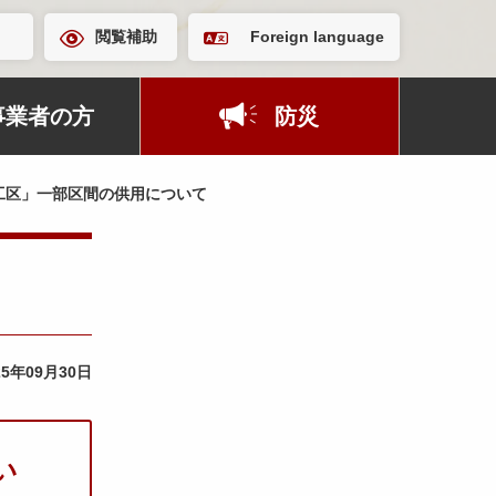
閲覧補助
Foreign language
事業者の方
防災
工区」一部区間の供用について
25年09月30日
い