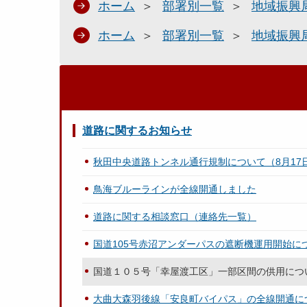
ホーム
部署別一覧
地域振興
ホーム
部署別一覧
地域振興
道路に関するお知らせ
秋田中央道路トンネル通行規制について（8月17日
鳥海ブルーラインが全線開通しました
道路に関する相談窓口（連絡先一覧）
国道105号赤沼アンダーパスの遮断機運用開始に
国道１０５号「幸屋渡工区」一部区間の供用につ
大曲大森羽後線「安良町バイパス」の全線開通に