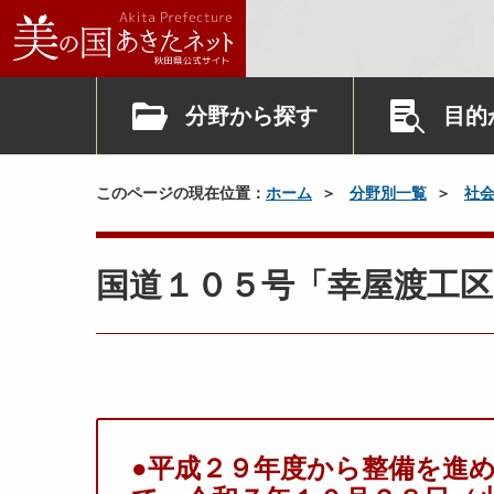
分野から探す
目的
このページの現在位置：
ホーム
分野別一覧
社
国道１０５号「幸屋渡工
●平成２９年度から整備を進