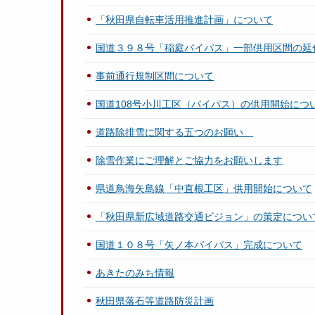
「秋田県自転車活用推進計画」について
国道３９８号「稲庭バイパス」一部供用区間の延
事前通行規制区間について
国道108号小川工区（バイパス）の供用開始につ
道路除排雪に関する五つのお願い
除雪作業にご理解とご協力をお願いします
県道鳥海矢島線「中直根工区」供用開始について
「秋田県新広域道路交通ビジョン」の策定につい
国道１０８号「矢ノ本バイパス」完成について
あきたのみち情報
秋田県落石等道路防災計画