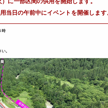
火）に一部区間の供用を開始します。
供用当日の午前中にイベントを開催します
５時
さい。