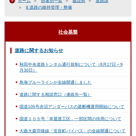
ホーム
部署別一覧
建設部
道路課
8.道路の維持管理・整備
社会基盤
道路に関するお知らせ
秋田中央道路トンネル通行規制について（8月17日～9
月30日）
鳥海ブルーラインが全線開通しました
道路に関する相談窓口（連絡先一覧）
国道105号赤沼アンダーパスの遮断機運用開始について
国道１０５号「幸屋渡工区」一部区間の供用について
大曲大森羽後線「安良町バイパス」の全線開通について