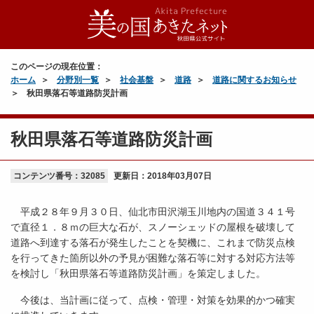
このページの現在位置：
ホーム
分野別一覧
社会基盤
道路
道路に関するお知らせ
秋田県落石等道路防災計画
秋田県落石等道路防災計画
コンテンツ番号：32085
更新日：
2018年03月07日
平成２８年９月３０日、仙北市田沢湖玉川地内の国道３４１号
で直径１．８ｍの巨大な石が、スノーシェッドの屋根を破壊して
道路へ到達する落石が発生したことを契機に、これまで防災点検
を行ってきた箇所以外の予見が困難な落石等に対する対応方法等
を検討し「秋田県落石等道路防災計画」を策定しました。
今後は、当計画に従って、点検・管理・対策を効果的かつ確実