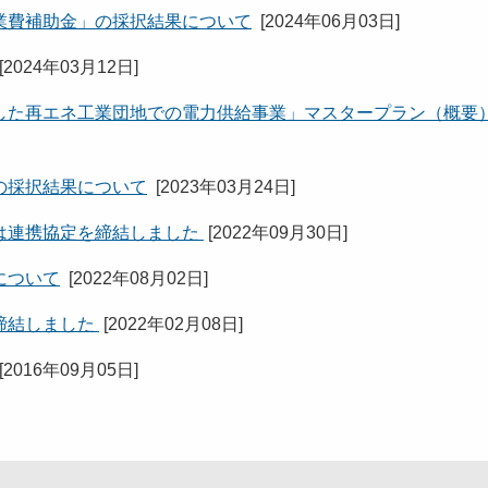
業費補助金」の採択結果について
[
2024年06月03日
]
[
2024年03月12日
]
した再エネ工業団地での電力供給事業」マスタープラン（概要
の採択結果について
[
2023年03月24日
]
は連携協定を締結しました
[
2022年09月30日
]
について
[
2022年08月02日
]
締結しました
[
2022年02月08日
]
[
2016年09月05日
]