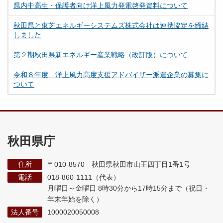
県内中高生・保護者向け洋上風力発電啓発資料について
秋田県と東芝エネルギーシステムズ株式会社は連携協定を締結
しました
第２期秋田県新エネルギー産業戦略（改訂版）について
令和８年度 洋上風力高度支援アドバイザー派遣企業の募集に
ついて
秋田県庁
住所
〒010-8570 秋田県秋田市山王四丁目1番1号
電話
018-860-1111（代表）
月曜日～金曜日 8時30分から17時15分まで
（祝日・
年末年始を除く）
法人番号
1000020050008