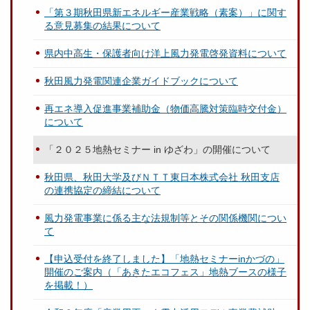
「第３期秋田県新エネルギー産業戦略（素案）」に関す
る意見募集の結果について
県内中高生・保護者向け洋上風力発電啓発資料について
秋田風力発電関連企業ガイドブックについて
再エネ導入促進事業補助金（物価高騰対策臨時交付金）
について
「２０２５地熱セミナー in ゆざわ」の開催について
秋田県、秋田大学及びＮＴＴ東日本株式会社 秋田支店
の連携協定の締結について
風力発電事業に係る主な法規制等とその関係機関につい
て
【申込受付を終了しました】「地熱セミナーinかづの」
開催のご案内（「あきたエコフェス」地熱ブースの様子
を掲載！）