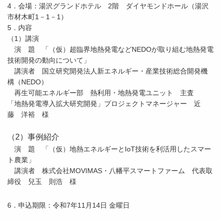
4．会場：湯沢グランドホテル 2階 ダイヤモンドホール（湯沢
市材木町1－1－1）
5．内容
（1）講演
演 題 「（仮）超臨界地熱発電などNEDOが取り組む地熱発電
技術開発の動向について」
講演者 国立研究開発法人新エネルギー・産業技術総合開発機
構（NEDO）
再生可能エネルギー部 熱利用・地熱発電ユニット 主査
「地熱発電導入拡大研究開発」プロジェクトマネージャー 近
藤 洋裕 様
（2）事例紹介
演 題 「（仮）地熱エネルギーとIoT技術を利活用したスマー
ト農業」
講演者 株式会社MOVIMAS・八幡平スマートファーム 代表取
締役 兒玉 則浩 様
6．申込期限：令和7年11月14日 金曜日