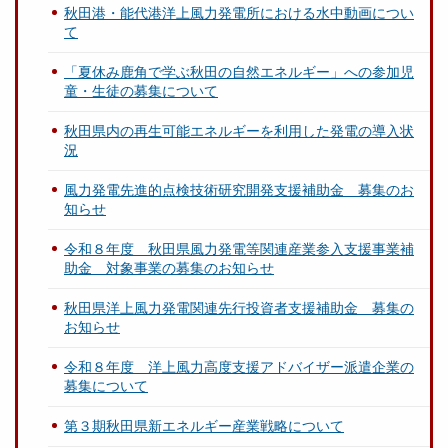
秋田港・能代港洋上風力発電所における水中動画につい
て
「夏休み鹿角で学ぶ秋田の自然エネルギー」への参加児
童・生徒の募集について
秋田県内の再生可能エネルギーを利用した発電の導入状
況
風力発電先進的点検技術研究開発支援補助金 募集のお
知らせ
令和８年度 秋田県風力発電等関連産業参入支援事業補
助金 対象事業の募集のお知らせ
秋田県洋上風力発電関連先行投資者支援補助金 募集の
お知らせ
令和８年度 洋上風力高度支援アドバイザー派遣企業の
募集について
第３期秋田県新エネルギー産業戦略について