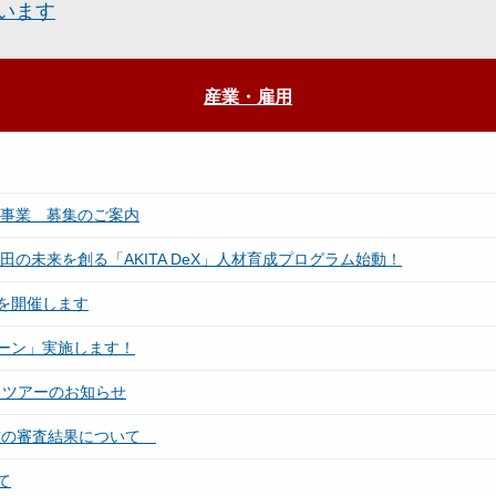
います
産業・雇用
援事業 募集のご案内
の未来を創る「AKITA DeX」人材育成プログラム始動！
を開催します
ーン」実施します！
バスツアーのお知らせ
技の審査結果について
て