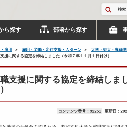
検索
から探す
部署から探す
業・雇用
雇用・労働・定住支援・Ａターン
大学・短大・専修学
支援に関する協定を締結しました（令和７年１１月１日付け）
就職支援に関する協定を締結しま
）
コンテンツ番号：92251
更新日：
20
と地域の活性化を図るため、都留文科大学と就職支援に関す