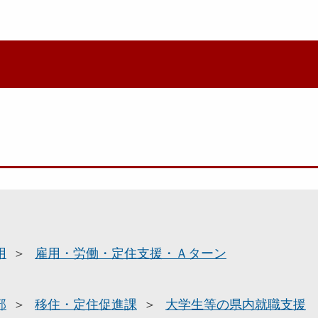
用
雇用・労働・定住支援・Ａターン
部
移住・定住促進課
大学生等の県内就職支援