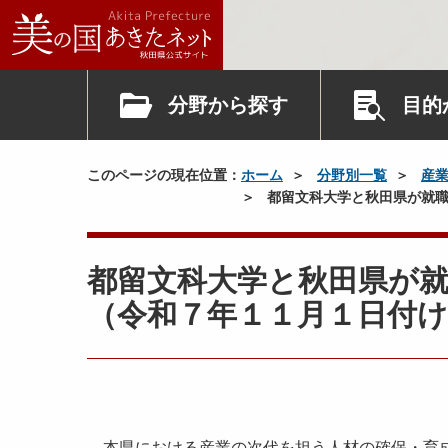
分野から探す
目的
このページの現在位置：
ホーム
分野別一覧
産
都留文科大学と秋田県が就職
都留文科大学と秋田県が
（令和７年１１月１日付け
本県における産業の次代を担う人材の確保・育成