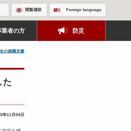
閲覧補助
Foreign language
事業者の方
防災
生の就職支援
した
25年11月04日
る協定を締