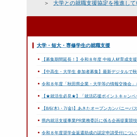
大学との就職支援協定を推進して
大学・短大・専修学生の就職支援
【募集期間延長！】令和８年度 中核人材育成支
【中高生・大学生 参加者募集】最新デジタルで秋田
令和８年度「秋田県企業・大学等の情報交換会」
【★就活生必見★】「就活応援ポイントキャンペ
【8/6(木)・7(金)】あきたオープンカンパニー
県内就活支援事業PR業務委託に係る企画提案競
令和８年度奨学金返還助成の認定申請受付につい