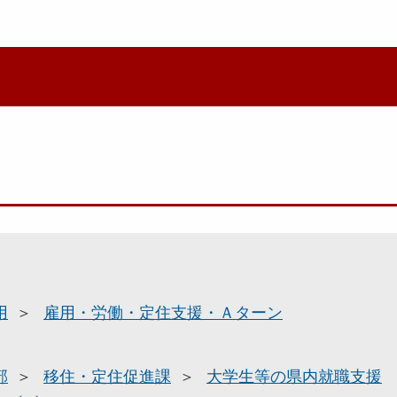
用
雇用・労働・定住支援・Ａターン
部
移住・定住促進課
大学生等の県内就職支援