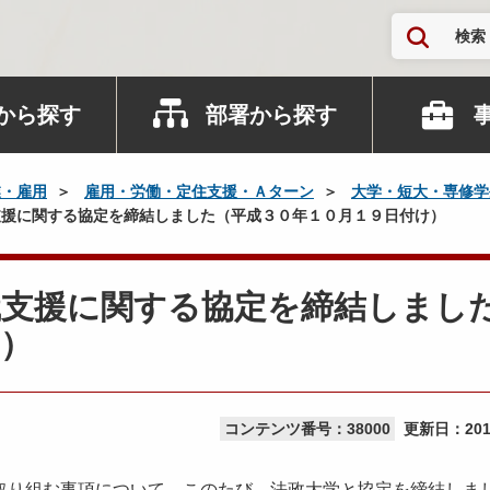
検索
から探す
部署から探す
業・雇用
雇用・労働・定住支援・Ａターン
大学・短大・専修学
援に関する協定を締結しました（平成３０年１０月１９日付け）
職支援に関する協定を締結しまし
）
コンテンツ番号：38000
更新日：
20
り組む事項について、このたび、法政大学と協定を締結しま