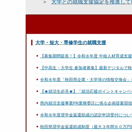
大学との就職支援協定を推進して
大学・短大・専修学生の就職支援
【募集期間延長！】令和８年度 中核人材育成支
【中高生・大学生 参加者募集】最新デジタルで秋田
令和８年度「秋田県企業・大学等の情報交換会」
【★就活生必見★】「就活応援ポイントキャンペ
県内就活支援事業PR業務委託に係る企画提案競
令和８年度奨学金返還助成の認定申請受付につい
秋田県奨学金返還助成制度（最大３年間６０万円