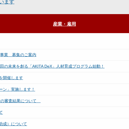
います
産業・雇用
援事業 募集のご案内
の未来を創る「AKITA DeX」人材育成プログラム始動！
を開催します
ーン」実施します！
技の審査結果について
て
助成）について