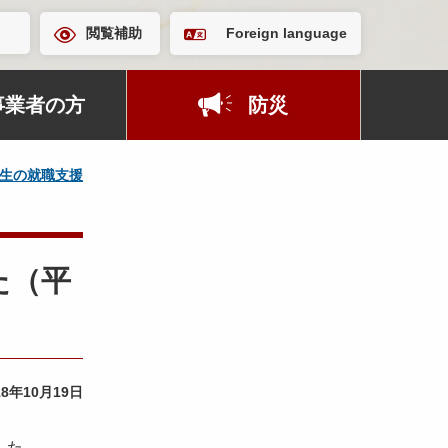
閲覧補助
Foreign language
事業者の方
防災
生の就職支援
た（平
18年10月19日
した。