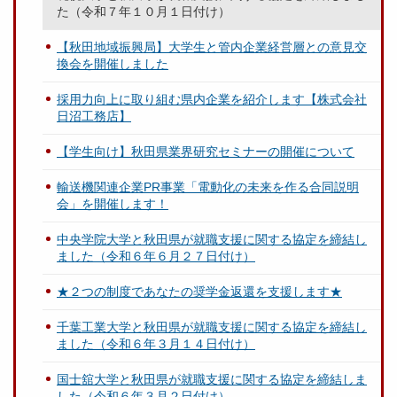
た（令和７年１０月１日付け）
【秋田地域振興局】大学生と管内企業経営層との意見交
換会を開催しました
採用力向上に取り組む県内企業を紹介します【株式会社
日沼工務店】
【学生向け】秋田県業界研究セミナーの開催について
輸送機関連企業PR事業「電動化の未来を作る合同説明
会」を開催します！
中央学院大学と秋田県が就職支援に関する協定を締結し
ました（令和６年６月２７日付け）
★２つの制度であなたの奨学金返還を支援します★
千葉工業大学と秋田県が就職支援に関する協定を締結し
ました（令和６年３月１４日付け）
国士舘大学と秋田県が就職支援に関する協定を締結しま
した（令和６年３月２日付け）