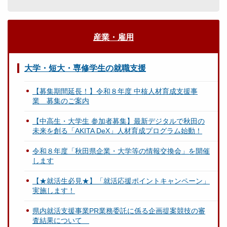
産業・雇用
大学・短大・専修学生の就職支援
【募集期間延長！】令和８年度 中核人材育成支援事
業 募集のご案内
【中高生・大学生 参加者募集】最新デジタルで秋田の
未来を創る「AKITA DeX」人材育成プログラム始動！
令和８年度「秋田県企業・大学等の情報交換会」を開催
します
【★就活生必見★】「就活応援ポイントキャンペーン」
実施します！
県内就活支援事業PR業務委託に係る企画提案競技の審
査結果について