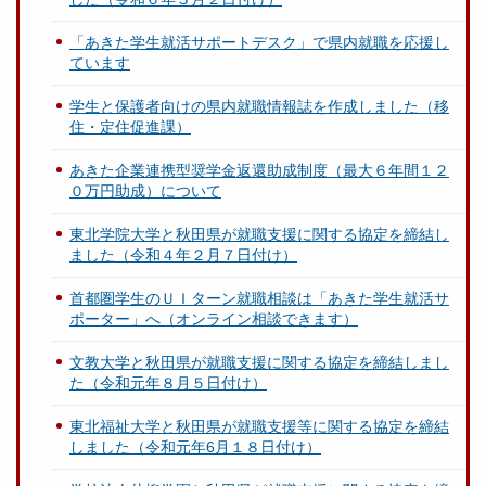
「あきた学生就活サポートデスク」で県内就職を応援し
ています
学生と保護者向けの県内就職情報誌を作成しました（移
住・定住促進課）
あきた企業連携型奨学金返還助成制度（最大６年間１２
０万円助成）について
東北学院大学と秋田県が就職支援に関する協定を締結し
ました（令和４年２月７日付け）
首都圏学生のＵＩターン就職相談は「あきた学生就活サ
ポーター」へ（オンライン相談できます）
文教大学と秋田県が就職支援に関する協定を締結しまし
た（令和元年８月５日付け）
東北福祉大学と秋田県が就職支援等に関する協定を締結
しました（令和元年6月１８日付け）