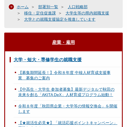
ホーム
部署別一覧
人口戦略部
移住・定住促進課
大学生等の県内就職支援
大学との就職支援協定を推進しています
産業・雇用
大学・短大・専修学生の就職支援
【募集期間延長！】令和８年度 中核人材育成支援事
業 募集のご案内
【中高生・大学生 参加者募集】最新デジタルで秋田の
未来を創る「AKITA DeX」人材育成プログラム始動！
令和８年度「秋田県企業・大学等の情報交換会」を開催
します
【★就活生必見★】「就活応援ポイントキャンペーン」