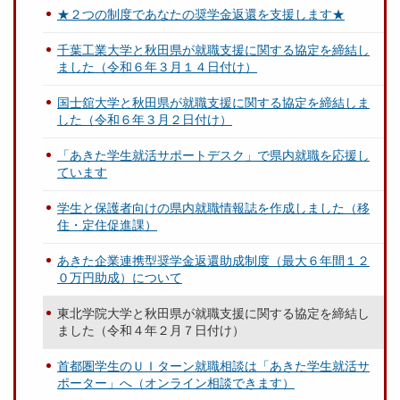
★２つの制度であなたの奨学金返還を支援します★
千葉工業大学と秋田県が就職支援に関する協定を締結し
ました（令和６年３月１４日付け）
国士舘大学と秋田県が就職支援に関する協定を締結しま
した（令和６年３月２日付け）
「あきた学生就活サポートデスク」で県内就職を応援し
ています
学生と保護者向けの県内就職情報誌を作成しました（移
住・定住促進課）
あきた企業連携型奨学金返還助成制度（最大６年間１２
０万円助成）について
東北学院大学と秋田県が就職支援に関する協定を締結し
ました（令和４年２月７日付け）
首都圏学生のＵＩターン就職相談は「あきた学生就活サ
ポーター」へ（オンライン相談できます）