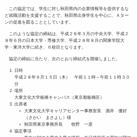
この協定では、学生に対し秋田県内の企業情報等を提供するな
ど就職活動を支援することで、秋田県出身学生を中心に、Ａター
ンの促進を図ることとしています。
このような協定の締結は、平成２８年３月の中央大学、平成２
８年６月の日本大学・専修大学、平成２８年８月の関東学院大
学・東洋大学に続き、６校目となります。
協定の締結に当たり、次のとおり締結式を開催しました。
日時
平成２８年９月１５日（木） 午前１１時～午前１１時３０
分
場所
大東文化大学板橋キャンパス（東京都板橋区）
出席者
大東文化大学キャリアセンター事務室長 酒井 優好
（さかい まさよし）様
秋田県東京事務所長 牧野 一彦
協定事項