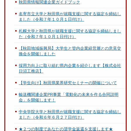
秋田県情報関連企業ガイドブック
名寄市立大学と秋田県が就職支援に関する協定を締結し
ました（令和７年１０月１日付け）
札幌大学と秋田県が就職支援に関する協定を締結しまし
た（令和７年１０月１日付け）
【秋田地域振興局】大学生と管内企業経営層との意見交
換会を開催しました
採用力向上に取り組む県内企業を紹介します【株式会社
日沼工務店】
【学生向け】秋田県業界研究セミナーの開催について
輸送機関連企業PR事業「電動化の未来を作る合同説明
会」を開催します！
中央学院大学と秋田県が就職支援に関する協定を締結し
ました（令和６年６月２７日付け）
★２つの制度であなたの奨学金返還を支援します★