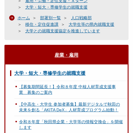
雇用・労働・定住支援・Ａターン
大学・短大・専修学生の就職支援
ホーム
部署別一覧
人口戦略部
移住・定住促進課
大学生等の県内就職支援
大学との就職支援協定を推進しています
産業・雇用
大学・短大・専修学生の就職支援
【募集期間延長！】令和８年度 中核人材育成支援事
業 募集のご案内
【中高生・大学生 参加者募集】最新デジタルで秋田の
未来を創る「AKITA DeX」人材育成プログラム始動！
令和８年度「秋田県企業・大学等の情報交換会」を開催
します