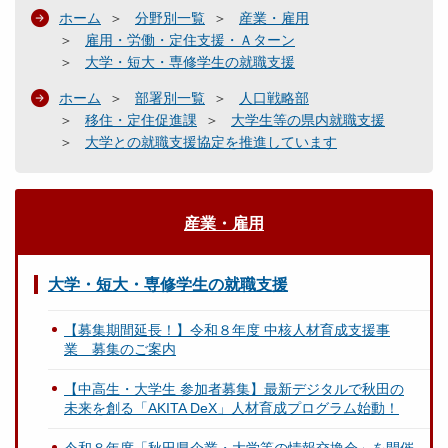
ホーム
分野別一覧
産業・雇用
雇用・労働・定住支援・Ａターン
大学・短大・専修学生の就職支援
ホーム
部署別一覧
人口戦略部
移住・定住促進課
大学生等の県内就職支援
大学との就職支援協定を推進しています
産業・雇用
大学・短大・専修学生の就職支援
【募集期間延長！】令和８年度 中核人材育成支援事
業 募集のご案内
【中高生・大学生 参加者募集】最新デジタルで秋田の
未来を創る「AKITA DeX」人材育成プログラム始動！