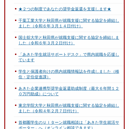
★２つの制度であなたの奨学金返還を支援します★
千葉工業大学と秋田県が就職支援に関する協定を締結し
ました（令和６年３月１４日付け）
国士舘大学と秋田県が就職支援に関する協定を締結しま
した（令和６年３月２日付け）
「あきた学生就活サポートデスク」で県内就職を応援し
ています
学生と保護者向けの県内就職情報誌を作成しました（移
住・定住促進課）
あきた企業連携型奨学金返還助成制度（最大６年間１２
０万円助成）について
東北学院大学と秋田県が就職支援に関する協定を締結し
ました（令和４年２月７日付け）
首都圏学生のＵＩターン就職相談は「あきた学生就活サ
ポーター」へ（オンライン相談できます）