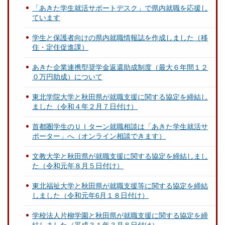
「あきた学生就活サポートデスク」で県内就職を応援し
ています
学生と保護者向けの県内就職情報誌を作成しました（移
住・定住促進課）
あきた企業連携型奨学金返還助成制度（最大６年間１２
０万円助成）について
東北学院大学と秋田県が就職支援に関する協定を締結し
ました（令和４年２月７日付け）
首都圏学生のＵＩターン就職相談は「あきた学生就活サ
ポーター」へ（オンライン相談できます）
文教大学と秋田県が就職支援に関する協定を締結しまし
た（令和元年８月５日付け）
東北福祉大学と秋田県が就職支援等に関する協定を締結
しました（令和元年6月１８日付け）
学校法人片柳学園と秋田県が就職支援に関する協定を締
結しました（平成３１年３月８日付け）