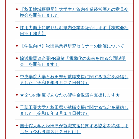
【秋田地域振興局】大学生と管内企業経営層との意見交
換会を開催しました
採用力向上に取り組む県内企業を紹介します【株式会社
日沼工務店】
【学生向け】秋田県業界研究セミナーの開催について
輸送機関連企業PR事業「電動化の未来を作る合同説明
会」を開催します！
中央学院大学と秋田県が就職支援に関する協定を締結し
ました（令和６年６月２７日付け）
★２つの制度であなたの奨学金返還を支援します★
千葉工業大学と秋田県が就職支援に関する協定を締結し
ました（令和６年３月１４日付け）
国士舘大学と秋田県が就職支援に関する協定を締結しま
した（令和６年３月２日付け）