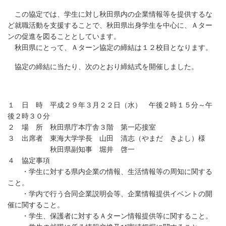
この協定では、学生に対し秋田県内の企業情報等を提供するな
ど就職活動を支援することで、秋田県出身学生を中心に、Ａター
ンの促進を図ることとしています。
秋田県にとって、Ａターン協定の締結は１２校目となります。
協定の締結に当たり、次のとおり締結式を開催しました。
１ 日 時 平成２９年３月２２日（水） 午後２時１５分～午
後２時３０分
２ 場 所 秋田県庁本庁舎３階 第一応接室
３ 出席者 東海大学学長 山田 清志（やまだ きよし）様
秋田県副知事 堀井 啓一
４ 協定事項
・学生に対する県内企業の情報、生活情報等の周知に関する
こと。
・学内で行う合同企業説明会等、企業情報提供イベントの開
催に関すること。
・学生、保護者に対するＡターン情報提供等に関すること。