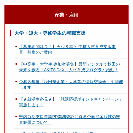
産業・雇用
大学・短大・専修学生の就職支援
【募集期間延長！】令和８年度 中核人材育成支援事
業 募集のご案内
【中高生・大学生 参加者募集】最新デジタルで秋田の
未来を創る「AKITA DeX」人材育成プログラム始動！
令和８年度「秋田県企業・大学等の情報交換会」を開催
します
【★就活生必見★】「就活応援ポイントキャンペーン」
実施します！
県内就活支援事業PR業務委託に係る企画提案競技の審
査結果について