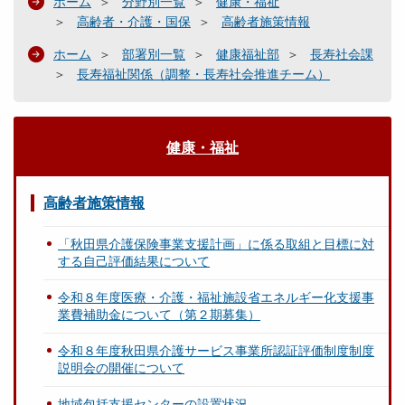
ホーム
分野別一覧
健康・福祉
高齢者・介護・国保
高齢者施策情報
ホーム
部署別一覧
健康福祉部
長寿社会課
長寿福祉関係（調整・長寿社会推進チーム）
健康・福祉
高齢者施策情報
「秋田県介護保険事業支援計画」に係る取組と目標に対
する自己評価結果について
令和８年度医療・介護・福祉施設省エネルギー化支援事
業費補助金について（第２期募集）
令和８年度秋田県介護サービス事業所認証評価制度制度
説明会の開催について
地域包括支援センターの設置状況