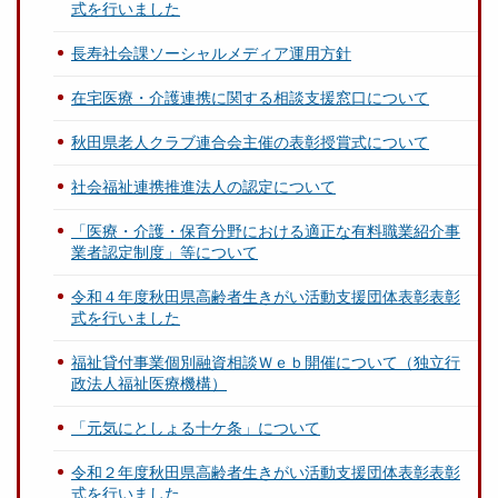
式を行いました
長寿社会課ソーシャルメディア運用方針
在宅医療・介護連携に関する相談支援窓口について
秋田県老人クラブ連合会主催の表彰授賞式について
社会福祉連携推進法人の認定について
「医療・介護・保育分野における適正な有料職業紹介事
業者認定制度」等について
令和４年度秋田県高齢者生きがい活動支援団体表彰表彰
式を行いました
福祉貸付事業個別融資相談Ｗｅｂ開催について（独立行
政法人福祉医療機構）
「元気にとしょる十ケ条」について
令和２年度秋田県高齢者生きがい活動支援団体表彰表彰
式を行いました