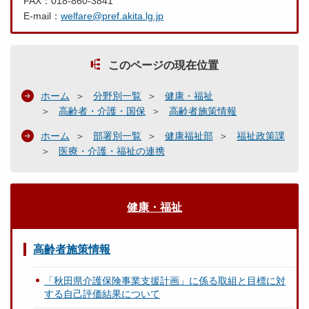
FAX：018-860-3841
E-mail：
welfare@pref.akita.lg.jp
このページの現在位置
ホーム
分野別一覧
健康・福祉
高齢者・介護・国保
高齢者施策情報
ホーム
部署別一覧
健康福祉部
福祉政策課
医療・介護・福祉の連携
健康・福祉
高齢者施策情報
「秋田県介護保険事業支援計画」に係る取組と目標に対
する自己評価結果について