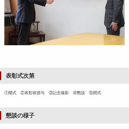
表彰式次第
①開式 ②表彰状授与 ③記念撮影 ④懇談 ⑤閉式
懇談の様子