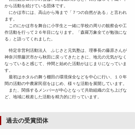
から活動を続けている団体です。
にかほ市には、高山から海まで「７つの自然がある」と言われ
ます。
このにかほ市を舞台に小学生と一緒に学校の周りの観察会や工
作活動を行って２６年目になります。「森羅万象全てが勉強にな
る」と語ってくれました。
特定非営利活動法人 ふじさと元気塾は、理事長の藤原さんが
神奈川県藤沢市から秋田に戻ってきたときに、地元の元気がなく
なっていると感じて、仲間と始めた活動がはじまりになっていま
す。
最初はホタルの舞う棚田の環境保全などを中心に行い、１０年
間の活動の中農家民宿をはじめ、様々な活動を展開しています。
また、関係するメンバーが中心となって共助組織の立ち上げな
ど、地域に根差した活動を精力的に行っています。
過去の受賞団体