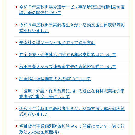
令和７年度秋田県介護サービス事業所認証評価制度制度
説明会の開催について
令和６年度秋田県高齢者生きがい活動支援団体表彰表彰
式を行いました
長寿社会課ソーシャルメディア運用方針
在宅医療・介護連携に関する相談支援窓口について
秋田県老人クラブ連合会主催の表彰授賞式について
社会福祉連携推進法人の認定について
「医療・介護・保育分野における適正な有料職業紹介事
業者認定制度」等について
令和４年度秋田県高齢者生きがい活動支援団体表彰表彰
式を行いました
福祉貸付事業個別融資相談Ｗｅｂ開催について（独立行
政法人福祉医療機構）