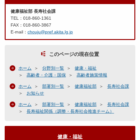
健康福祉部 長寿社会課
TEL：018-860-1361
FAX：018-860-3867
E-mail：
chouju@pref.akita.lg.jp
このページの現在位置
ホーム
分野別一覧
健康・福祉
高齢者・介護・国保
高齢者施策情報
ホーム
部署別一覧
健康福祉部
長寿社会課
お知らせ
ホーム
部署別一覧
健康福祉部
長寿社会課
長寿福祉関係（調整・長寿社会推進チーム）
健康・福祉