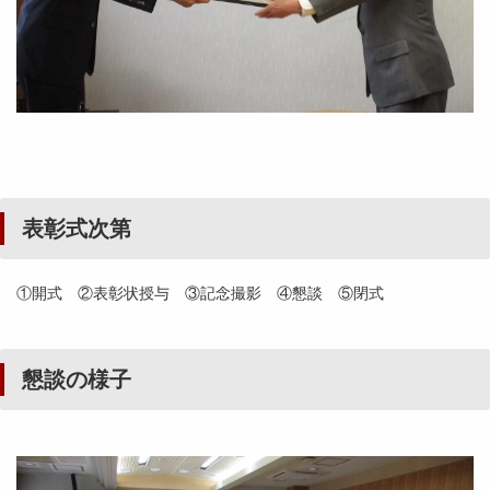
表彰式次第
①開式 ②表彰状授与 ③記念撮影 ④懇談 ⑤閉式
懇談の様子